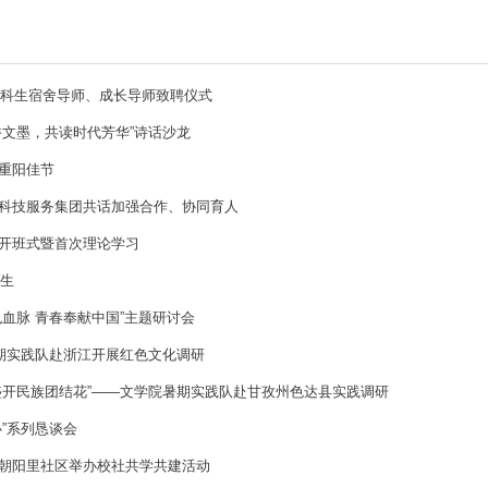
级本科生宿舍导师、成长导师致聘仪式
香文墨，共读时代芳华”诗话沙龙
重阳佳节
科技服务集团共话加强合作、协同育人
开班式暨首次理论学习
新生
色血脉 青春奉献中国”主题研讨会
暑期实践队赴浙江开展红色文化调研
盛开民族团结花”——文学院暑期实践队赴甘孜州色达县实践调研
”系列恳谈会
朝阳里社区举办校社共学共建活动