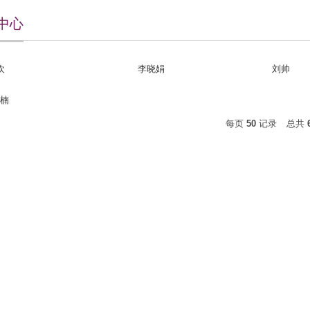
中心
欢
李晓娟
刘帅
楠
每页
50
记录
总共