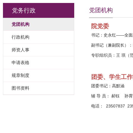
党团机构
党务行政
党团机构
院党委
书记：史永红——全面
行政机构
副书记（兼副院长）：
师资人事
专职组织员：王 琪（范孙
申请表格
规章制度
团委、学生工作
团委书记：高默涵
图书资料
辅 导 员：
郝钰 孙
电话：
23507837
235