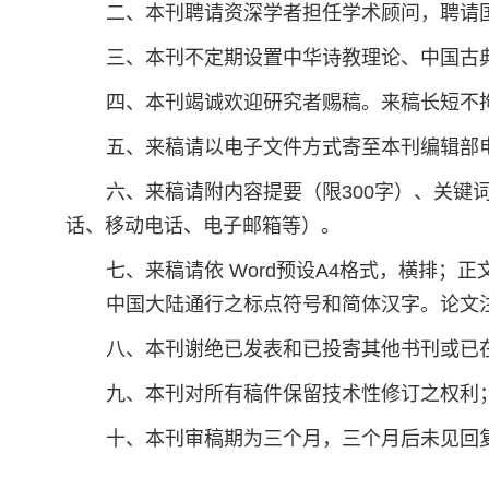
二、本刊聘请资深学者担任学术顾问，聘请
三、本刊不定期设置中华诗教理论、中国古
四、本刊竭诚欢迎研究者赐稿。来稿长短不
五、来稿请以电子文件方式寄至本刊编辑部
六、来稿请附内容提要
（
限
300
字
）
、关键
话、移动电话、电子邮箱等
）
。
七、来稿请依
Word
预设
A4
格式，横排；正
中国大陆通行之标点符号和简体汉字。论文
八、本刊谢绝已发表和已投寄其他书刊或已
九、本刊对所有稿件保留技术性修订之权利
十、本刊审稿期为三个月，三个月后未见回