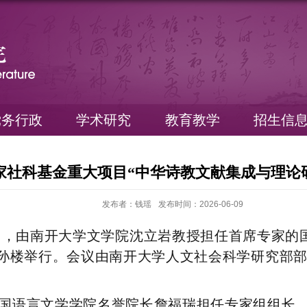
党务行政
学术研究
教育教学
招生信
家社科基金重大项目“中华诗教文献集成与理论
发布者：钱瑶
发布时间：2026-06-09
日，由南开大学文学院沈立岩教授
担任首席专家的
范孙楼举行。会议由南开大学人文社会科学研究部
国语言文学学院名誉院长詹福瑞担任专家组组长