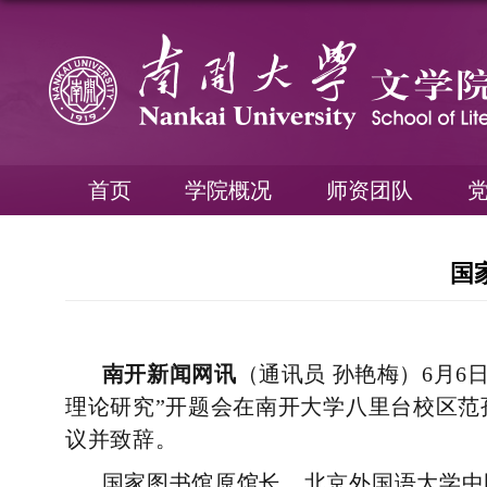
首页
学院概况
师资团队
国
南开新闻网讯
（通讯员 孙艳梅）
6
月
6
理论研究”开题会在南开大学八里台校区
议并致辞。
国家图书馆原馆长、北京外国语大学中