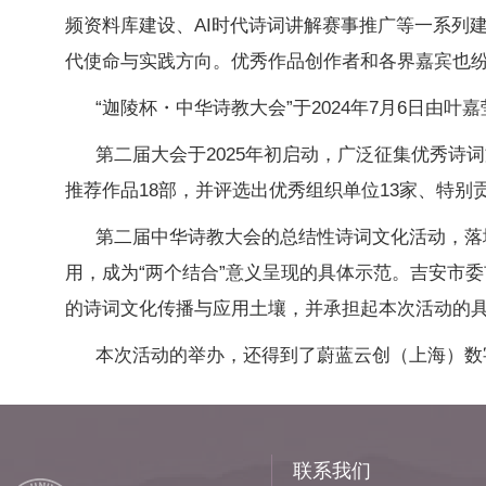
频资料库建设、
AI
时代诗词讲解赛事推广等一系列
代使命与实践方向。优秀作品创作者和各界嘉宾也
“
迦陵杯
・
中华诗教大会”于
2024
年
7
月
6
日由叶嘉
第二届大会于
2025
年初启动，广泛征集优秀诗词
推荐作品
18
部，并评选出优秀组织单位
13
家、特别
第二届中华诗教大会的总结性诗词文化活动，落
用，成为“两个结合”意义呈现的具体示范。吉安市
的诗词文化传播与应用土壤，并承担起本次活动的
本次活动的举办，还得到了
蔚蓝云创
（上海）数
联系我们