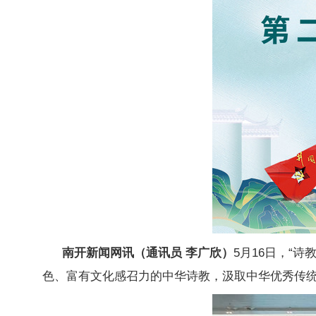
南开新闻网讯（通讯员 李广欣）
5
月
16
日，“诗教
色、富有文化感召力的中华诗教，汲取中华优秀传