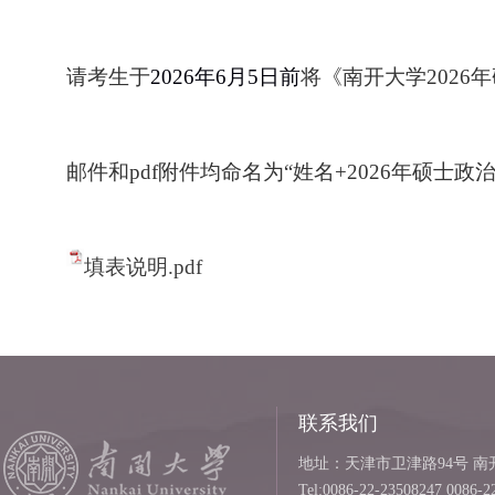
请考生于
2026年6月5日前
将《南开大学
202
6
年
邮件和
pdf附件均命名为“姓名+202
6
年硕士政
填表说明.pdf
联系我们
地址：天津市卫津路94号 南开
Tel:0086-22-23508247 0086-2