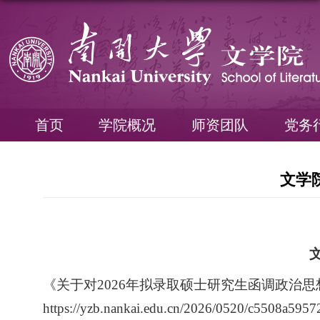
首页
学院概况
师资团队
党务
文学
《关于对
202
6
年拟录取硕士研究生函调政治思
https://yzb.nankai.edu.cn/2026/0520/c5508