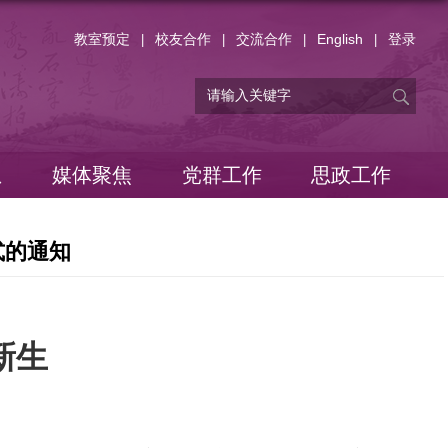
教室预定
校友合作
交流合作
English
登录
|
|
|
|
息
媒体聚焦
党群工作
思政工作
式的通知
新生