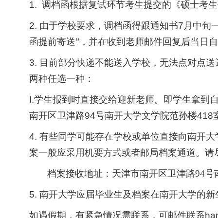
1.
调档函根据
复试环节考生提交的《硕士考生
2. 由于学校要求，调档函得跟通知书7月中
函提前寄送”，并在收到老师邮件回复后当日
3. 目前部分快递不能送入学校，无法点对点
两种任选一种：
I.
学生报到时直接交给迎新老师。即学生拿到
南开区卫津路94号南开大学文学院范孙楼418室，
4. 有些同学可能存在学校或单位直接向南
案一般应采用机要方式或者邮局档案通道。
请
档案接收地址：天津市南开区卫津路
94号
5. 南开大学
应届毕业生及档案在南开大学的新
如遇假期，有紧急情况需联系，可
邮件联系
ha