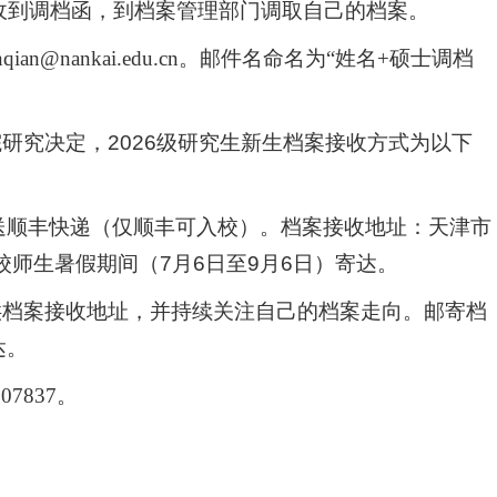
收到调档函，到档案管理部门调取自己的档案。
anqian@nankai.edu.cn。邮件名命名为“姓名+硕士调档
研究决定，202
6
级研究生新生档案接收方式为以下
送顺丰快递
（
仅顺丰可入校
）
。
档案接收地址：天津市
校师生暑假
期间（7月6日至9月6日）寄达
。
供档案接收地址，并持续关注自己的档案走向。邮寄档
达
。
7837。