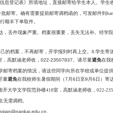
信息登记表》
所填地址，直接邮寄给学生本人。学生
旬一批邮寄。确有需要提前邮寄
调档函
的，可发邮件到
h
自行顺丰下单取件。
送达，丢件现象严重。档案很重要，丢失无法补。经学院
自己的档案，不再邮寄，开学报到时再上交。
II.
学生寄
高默涵老师收，022-23507837。
请
尽量
避免
在我
开大学邮寄档案的情况，请这些同学向所在学校或单位提
尽量
避免
在我校师生暑假
期间（7月6日至9月6日）寄
南开大学文学院范孙楼418室，高默涵老师收，022-2350
生无需调档。
nqian@nankai.edu.cn。