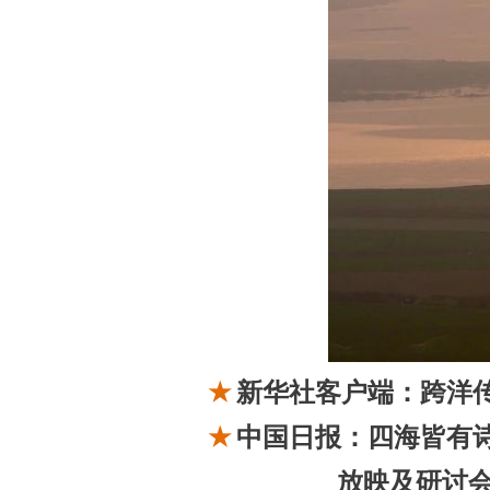
★
新华社客户端：
跨洋
★
中国日报：四海皆有
放映及研讨