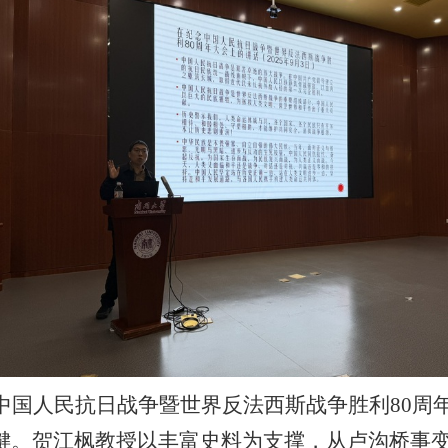
中国人民抗日战争暨世界反法西斯战争胜利
80
周
键。贺江枫教授以丰富史料为支撑，从卢沟桥事