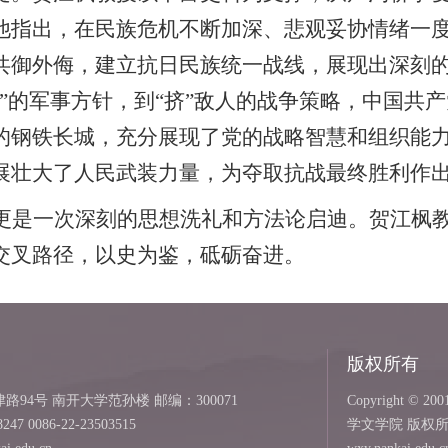
他指出，在民族危机不断加深、悲观妥协情绪一
共御外侮，建立抗日民族统一战线，展现出深刻
”的军事方针，到“挤”敌人的战争策略，中国共
的钢铁长城，充分展现了党的战略智慧和组织能
展壮大了人民武装力量，为夺取抗战最终胜利作
更是一次深刻的思想洗礼和方法论启迪。贺江枫
交叉路径，以史为鉴，砥砺奋进。
版权所有
94号 南开大学范孙楼 邮编：300071
Copyright © 2001
8247 0086-22-23503515
学文学院 版权