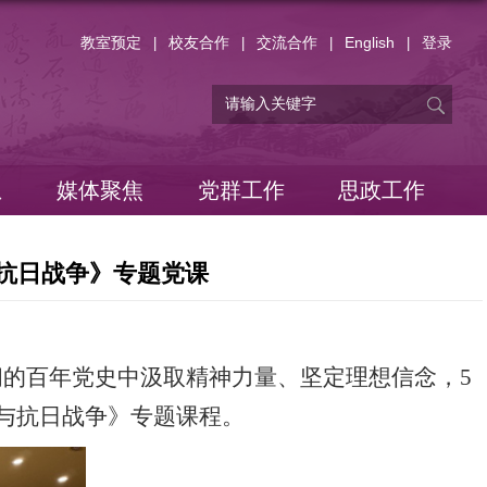
教室预定
校友合作
交流合作
English
登录
|
|
|
|
息
媒体聚焦
党群工作
思政工作
抗日战争》专题党课
阔的百年党史中汲取精神力量、坚定理想信念，
5
与抗日战争》专题课程。