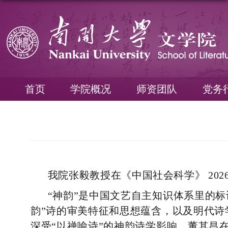
首页
学院概况
师资团队
党务
我院张毅教授在《
中国社会科学
》
202
“神韵”是中国文艺自主知识体系里的
韵”诗的审美特征和思想蕴含，以及明代诗
深受“以禅喻诗”的神韵诗学影响，董其昌