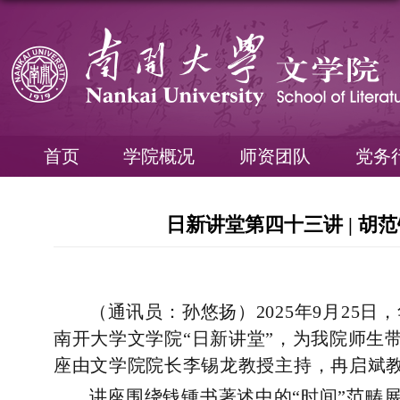
首页
学院概况
师资团队
党务
日新讲堂第四十三讲 | 
（通讯员：
孙悠扬
）2025年9月25日，
南开大学文学院
“
日新讲堂
”
，为我院师生
座由文学院
院长李锡龙
教授主持，
冉启斌
讲座围绕
钱锺书著述中的
“时间”范畴