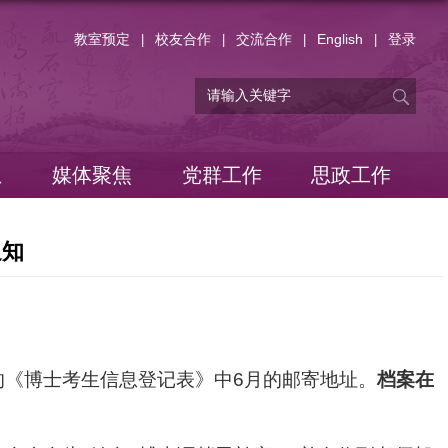
教室预定
校友合作
交流合作
English
登录
|
|
|
|
息
媒体聚焦
党群工作
思政工作
通知
的《博士考生信息登记表》中6月的邮寄地址。
档案在