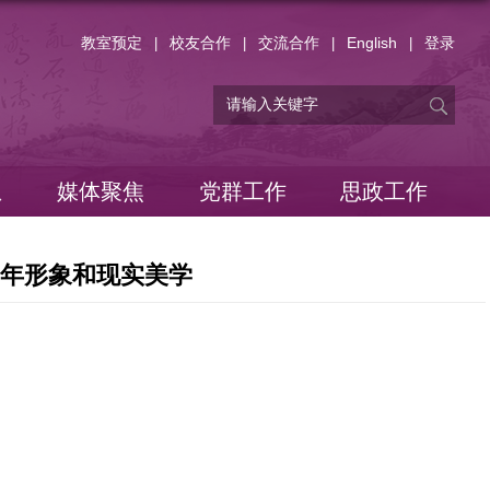
教室预定
校友合作
交流合作
English
登录
|
|
|
|
息
媒体聚焦
党群工作
思政工作
影中的老年形象和现实美学