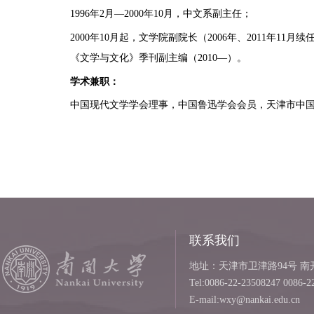
1996
年
2
月—
2000
年
10
月，中文系副主任；
2000
年
10
月起，文学院副院长（
2006
年、
2011
年
11
月续
《文学与文化》季刊副主编（
2010—
）。
学术兼职：
中国现代文学学会理事，中国鲁迅学会会员，天津市中
联系我们
地址：天津市卫津路94号 南开
Tel:0086-22-23508247 0086-2
E-mail:wxy@nankai.edu.cn