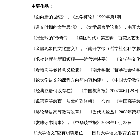
主要作品：
《面向新的世纪》，《文学评论》
1999
年第
1
期
《道光时期的文学思想》，《文学语言学论集》，南开
《张爱玲的“传奇”》，《读图时代》第三辑，百花文艺
《金庸现象的文化意义》，《南开学报（哲学社会科学
《求变趋新与新旧颉颃——近代诗述要》，《文学与文
《母语高等教育意义论要》，《南开学报（哲学社会科
《论大学语文的课程方向与内容构建》，《中国大学教
《经典汉语何以存在》，《中国教育报》
2007
年
6
月
28
日
《母语高等教育：从危机到转机》，合作，《中国高等
《略论母语高等教育改革》，《当代人论丛》
2008
年第
4
《赏味读书情事》，《中华读书报》
2008
年
10
月
23
日
《“大学语文”应有明确定位——目前大学语文教育的若