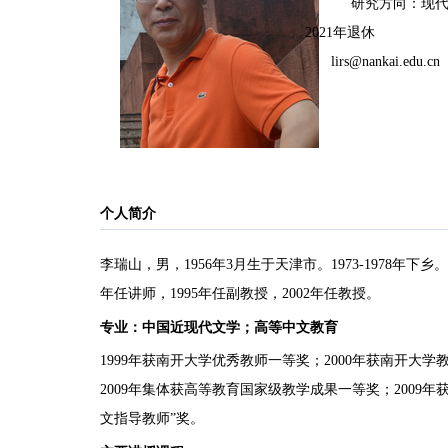
研究方向：现
2021年退休
lirs@nankai.edu.cn
个人简介
李瑞山，男，
1956
年
3
月生于天津市。
1973-1978
年下乡。
年任讲师，
1995
年任副教授，
2002
年任教授。
专业：中国近现代文学；高等中文教育
1999
年获南开大学优秀教师一等奖；
2000
年获南开大学
2009
年集体获高等教育国家级教学成果一等奖；
2009
年
文指导教师”奖。