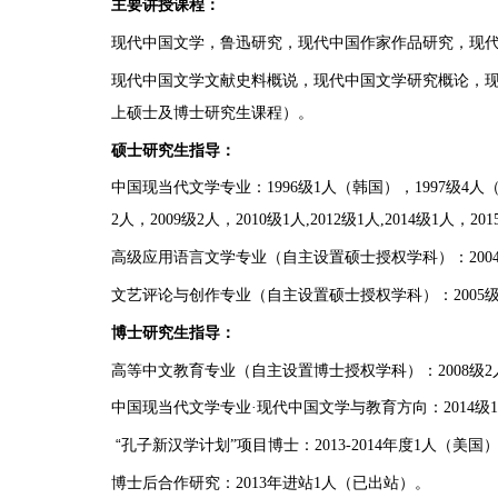
主要讲授课程：
现代中国文学，鲁迅研究，现代中国作家作品研究，现
现代中国文学文献史料概说，现代中国文学研究概论，现
上硕士及博士研究生课程）。
硕士研究生指导：
中国现当代文学专业：
1996
级
1
人（韩国），
1997
级
4
人
2
人，
2009
级
2
人，
2010
级
1
人
,2012
级
1
人
,2014
级
1
人，
201
高级应用语言文学专业（自主设置硕士授权学科）：
200
文艺评论与创作专业（自主设置硕士授权学科）：
2005
博士研究生指导：
高等中文教育专业（自主设置博士授权学科）：
2008
级
2
中国现当代文学专业
·
现代中国文学与教育方向：
2014
级
1
“
孔子新汉学计划”项目博士：
2013-2014
年度
1
人（美国
博士后合作研究：
2013
年进站
1
人（已出站）。