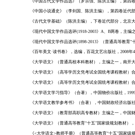
《中国古代文学作品选》（罗宗强、陈洪主编），第四
《中国小说通史》（李剑国、陈洪主编），第四卷近代
《古代文学基础》（陈洪主编），下卷近代部分，北京
《现代中国文学作品选评
(1918-2003
》
A
、
B
两卷，主编
《现代中国文学作品选评
(1898-2013
》（普通高等教育“
《百年美文
·
读书卷》，选编，百花文艺出版社，
2008
年
4
《大学语文》（普通高校本科教材），主编之一，南开
《大学语文》（高等学历文凭考试全国统考课程教材）
《大学语文》（高等学历文凭考试全国统考课程教材）
《大学语文学习指导》（合著），中国物价出版社，
199
《大学语文教学参考书》（合著），中国财政经济出版
《大学语文》（教育部高职高专教材）主编之一，中国
《大学语文》（普通高等教育“十五”国家级规划教材）
《
<
大学语文
>
教师手册》（普通高等教育“十五”国家级