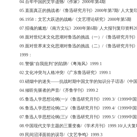
04.
百年中国的文学遗憾
/
《作家》
2000
年第
4
期
05.
直面真正的挑战者
/
《鲁迅研究月刊》
2000
年第
7
期
/
人大复
06.1958
：文艺大跃进的战略
/
《文艺理论研究》
2000
年第
5
期
07.
招魂的尴尬
/
《南方文坛》
2000
年第
6
期
/
人大报刊复印资料
2
08.
面对世纪末文化思潮对鲁迅的挑战（一）
/
《鲁迅研究月刊
09.
面对世界末文化思潮对鲁迅的挑战（二）
/
《鲁迅研究月刊
1999
：
01.
警惕“自我批判”的陷阱
/
《粤海风》
1999.1
02.
文化冲突与人格冲突
/
《广东鲁迅研究》
1999.1
03.
硝烟中的迷失——抗战时期中国文学的知识分子话语
/
《中
04.
倾听先驱者的声音
/
《齐鲁学刊》
1999.2
05.
鲁迅人学思想论纲
(
一
)/
《鲁迅研究月刊》
1999.3/
《
1999
中国
06.
鲁迅人学思想论纲
(
二
)/
《鲁迅研究月刊》
1999.4/
《
1999
中国
07.
鲁迅人学思想论纲
(
三
)/
《鲁迅研究月刊》
1999.5/
《
1999
中国
08.
中国现代文学主题的三重变奏
/
《学术月刊》
1999.10/
人大复
09.
民间沼泽面前的误导
/
《文艺争鸣》
1999.3