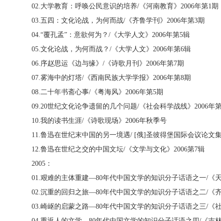
02.
大学教育：呼唤公民意识的培养
/
《河南教育》
2006
年第
1
期
03.
五四：文化论战，为何而战
/
《齐鲁学刊》
2006
年第
3
期
04.“
覆孔孟”：意欲何为？
/
《大学人文》
2006
年第
5
辑
05.
文化论战，为何而战？
/
《大学人文》
2006
年第
6
辑
06.
序赵思运《边与缘》
/
《诗歌月刊》
2006
年第
7
期
07.
雾海中的灯塔
/
《西南民族大学学报》
2006
年第
8
期
08.
二十年书斋心事
/
《粤海风》
2006
年第
5
期
09.20
世纪文化论争遗留的几个问题
/
《社会科学战线》
2006
年
10.
我的读书生涯
/
《诗歌现场》
2006
年秋季号
11.
鲁迅在世纪末中国的另一境遇
/ [
俄
]
圣彼得堡国际会议论文
12.
鲁迅在世纪之交的中国文坛
/
《文学与文化》
2006
第
7
辑
2005
：
01.
艰难的主体重建—
80
年代中国文学的知识分子话语之一
/
《
02.
沉重的回归之旅—
80
年代中国文学的知识分子话语之二
/
《
03.
崎岖的启蒙之路—
80
年代中国文学的知识分子话语之三
/
《
04.
重返人的文学—
80
年代中国文学的知识分子话语之四
/
《吉