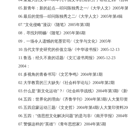
05.
新青年：新的起点—叩问陈独秀之一
/
《大学人文》
2005
年
06.
最后的觉悟—叩问陈独秀之二
/
《大学人文》
2005
年第
4
辑
07.“
文化侵略”漫议
/
《随笔》
2005
年第
3
期
08
．寻找刘明樾
/
《随笔》
2005
年第
6
期
09
．一场令人遗憾的笔墨官司
/
《文学与文化》
2005
年
10.
当代文学史研究的价值立场
/
《中华读书报》
2005-12-13
11.
鲁迅：经久不衰的话题
/
《文汇读书周报》
2005-12-23
2004
：
01.
多视角的青春书写
/
《文艺争鸣》
2004
年第
1
期
02.
大学教育的三大缺失
/
《社会科学论坛》
2004
年第
2
期
03.
什么是“新文化运动”？
/
《社会科学战线》
2004
年第
3
期
/
《新
04.
五四：世界化的理由
/
《齐鲁学刊》
2004
年第
3
期
/
人大复印资
05.
五四启蒙运动三题
/
《文史哲》
2004
年第
4
期
/
人大复印资料
20
06.
五四：“借思想文化解决问题”的是与非
/
《南开学报》
2004
年
07.
警惕这样的“英雄”
/
《青年思想家》
2004
年第
5
期