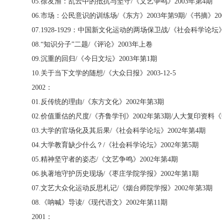
05.
徐友渔：乱云中的抵抗与坚守
/
《文艺争鸣》
2003
年第
4
期
06.
市场：公民意识的训练场
/
《东方》
2003
年第
9
期
/
《书摘》
20
07.1928-1929
：中国新文化运动的两场保卫战
/
《社会科学论坛
08.“
知识分子”二题
/
《评论》
2003
年上卷
09.
沉重的回归
/
《今日文坛》
2003
年第
1
期
10.
关于当下文学的随想
/
《大众日报》
2003-12-5
2002
：
01.
反传统的理由
/
《东方文化》
2002
年第
3
期
02.
价值重估的尺度
/
《齐鲁学刊》
2002
年第
3
期
/
人大复印资料《
03.
大学的官场化及其后果
/
《社会科学论坛》
2002
年第
4
期
04.
大学教育缺少什么？
/
《社会科学论坛》
2002
年第
5
期
05.
精神坚守者的姿态
/
《文艺争鸣》
2002
年第
4
期
06.
执著地守护历史现场
/
《枣庄学院学报》
2002
年第
1
期
07.
文艺大众化运动反思札记
/
《烟台师院学报》
2002
年第
3
期
08.
《呐喊》导读
/
《现代语文》
2002
年第
11
期
2001
：