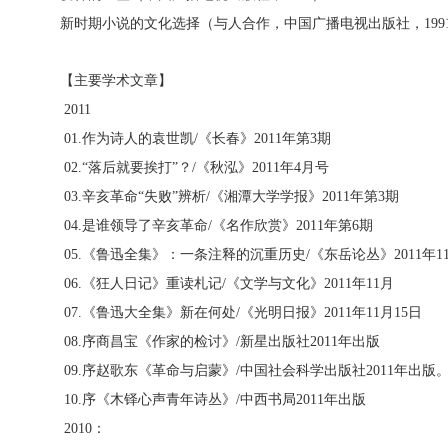
新时期小说的文化选择（与人合作，中国广播电视出版社，
199
【主要学术文章】
2011
01.
作为诗人的袁世凯
/
《长春》
2011
年第
3
期
02.“
落后就要挨打”？
/
《秋泓》
2011
年
4
月号
03.
辛亥革命“失败”辨析
/
《湘潭大学学报》
2011
年第
3
期
04.
是谁领导了辛亥革命
/
《名作欣赏》
2011
年第
6
期
05.
《鲁迅全集》：一条注释的沉重历史
/
《东岳论丛》
2011
年
1
06.
《狂人日记》重读札记
/
《文学与文化》
2011
年
11
月
07.
《鲁迅大全集》新在何处
/
《光明日报》
2011
年
11
月
15
日
08.
序商昌宝《作家的检讨》
/
新星出版社
2011
年出版
09.
序赵歌东《革命与启蒙》
/
中国社会科学出版社
2011
年出版
10.
序《木铎心声青年诗丛》
/
中西书局
2011
年出版
2010
：