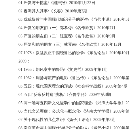
01.
严复与王恺銮
/
《湘声报》
2010
年
1
月
22
日
02.
容闳其人其事
/
《长春》
2010
年第
2
期
03.
戊戌惨败与中国现代知识分子的诞生
/
《当代小说》
2010
年
3
04.
严复的朋友们（一）郑孝胥
/
《名作欣赏》
2010
年
7
月
05.
严复的朋友们（二）陈宝琛
/
《名作欣赏》
2010
年
9
月
06.
严复和他的朋友（三）林琴南
/
《名作欣赏》
2010
年
12
月
07.1978
：拨乱反正中围绕鲁迅的纷争
/
《东岳论丛》
2010
年
10
2009
：
01.1955
：胡风案中的鲁迅
/
《文史哲》
2009
年第
1
期
02.1962
：周扬与流产的电影《鲁迅传》
/
《东岳论丛》
2009
年
03.
五四：现代国家理念的形成
/
《社会科学战线》
2009
年第
4
期
04.
五四“反帝反封建”辨析
/
《齐鲁学刊》
2009
年第
3
期
05.
高一涵与五四新文化运动中的国家理念
/
《湘潭大学学报》
2
06.
当代文艺顽症：公式化与概念化
/
《济南大学学报》
2009
年
07.
关于现代性的几点常识
/
《扬子江评论》
2009
年第
3
期
08.
辛亥革命与中国现代知识分子的独立
/
《当代小说》
2009
年