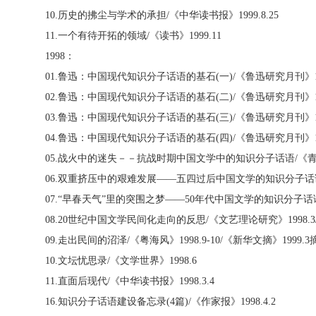
10.
历史的拂尘与学术的承担
/
《中华读书报》
1999.8.25
11.
一个有待开拓的领域
/
《读书》
1999.11
1998
：
01.
鲁迅：中国现代知识分子话语的基石
(
一
)/
《鲁迅研究月刊》
02.
鲁迅：中国现代知识分子话语的基石
(
二
)/
《鲁迅研究月刊》
03.
鲁迅：中国现代知识分子话语的基石
(
三
)/
《鲁迅研究月刊》
04.
鲁迅：中国现代知识分子话语的基石
(
四
)/
《鲁迅研究月刊》
05.
战火中的迷失－－抗战时期中国文学中的知识分子话语
/
《
06.
双重挤压中的艰难发展——五四过后中国文学的知识分子话
07.“
早春天气”里的突围之梦——
50
年代中国文学的知识分子话
08.20
世纪中国文学民间化走向的反思
/
《文艺理论研究》
1998.3
09.
走出民间的沼泽
/
《粤海风》
1998.9-10/
《新华文摘》
1999.3
10.
文坛忧思录
/
《文学世界》
1998.6
11.
直面后现代
/
《中华读书报》
1998.3.4
16.
知识分子话语建设备忘录
(4
篇
)/
《作家报》
1998.4.2