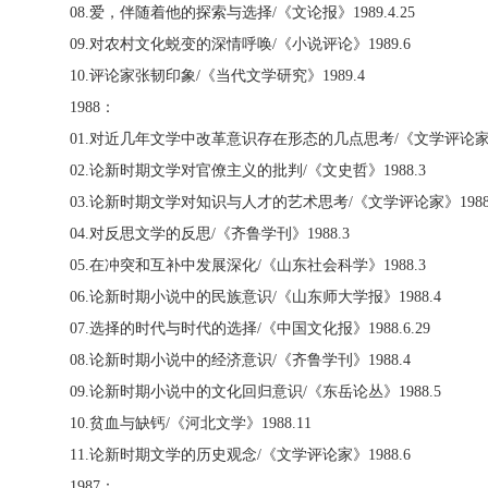
08.
爱，伴随着他的探索与选择
/
《文论报》
1989.4.25
09.
对农村文化蜕变的深情呼唤
/
《小说评论》
1989.6
10.
评论家张韧印象
/
《当代文学研究》
1989.4
1988
：
01.
对近几年文学中改革意识存在形态的几点思考
/
《文学评论
02.
论新时期文学对官僚主义的批判
/
《文史哲》
1988.3
03.
论新时期文学对知识与人才的艺术思考
/
《文学评论家》
1988
04.
对反思文学的反思
/
《齐鲁学刊》
1988.3
05.
在冲突和互补中发展深化
/
《山东社会科学》
1988.3
06.
论新时期小说中的民族意识
/
《山东师大学报》
1988.4
07.
选择的时代与时代的选择
/
《中国文化报》
1988.6.29
08.
论新时期小说中的经济意识
/
《齐鲁学刊》
1988.4
09.
论新时期小说中的文化回归意识
/
《东岳论丛》
1988.5
10.
贫血与缺钙
/
《河北文学》
1988.11
11.
论新时期文学的历史观念
/
《文学评论家》
1988.6
1987
：