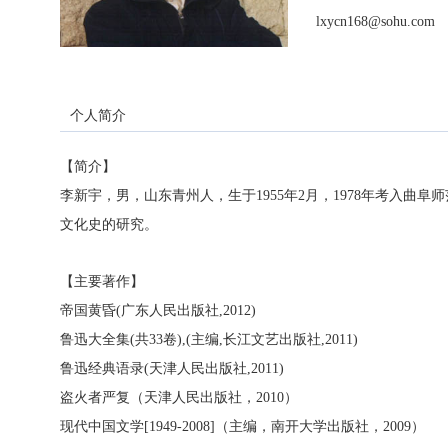
lxycn168@sohu.com
个人简介
【简介】
李新宇，男，山东青州人，生于
1955
年
2
月，
1978
年考入曲阜师
文化史的研究。
【主要著作】
帝国黄昏
(
广东人民出版社
,2012)
鲁迅大全集
(
共
33
卷
),(
主编
,
长江文艺出版社
,2011)
鲁迅经典语录
(
天津人民出版社
,2011)
盗火者严复（天津人民出版社，
2010
）
现代中国文学
[1949-2008]
（主编，南开大学出版社，
2009
）