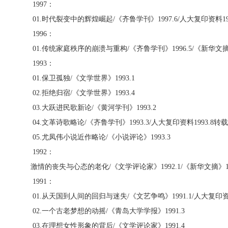
1997
：
01.
时代裂变中的辉煌崛起
/
《齐鲁学刊》
1997.6/
人大复印资料
1
1996
：
01.
传统家庭秩序的崩溃与重构
/
《齐鲁学刊》
1996.5/
《新华文
1993
：
01.
保卫孤独
/
《文学世界》
1993.1
02.
拒绝归宿
/
《文学世界》
1993.4
03.
大跃进民歌新论
/
《黄河学刊》
1993.2
04.
文革诗歌略论
/
《齐鲁学刊》
1993.3/
人大复印资料
1993.8
转载
05.
尤凤伟小说近作略论
/
《小说评论》
1993.3
1992
：
激情的丧失与心态的老化
/
《文学评论家》
1992.1/
《新华文摘》
1991
：
01.
从天国到人间的回归与迷失
/
《文艺争鸣》
1991.1/
人大复印
02.
一个古老梦想的动摇
/
《青岛大学学报》
1991.3
03.
在理想女性形象的背后
/
《文学评论家》
1991.4