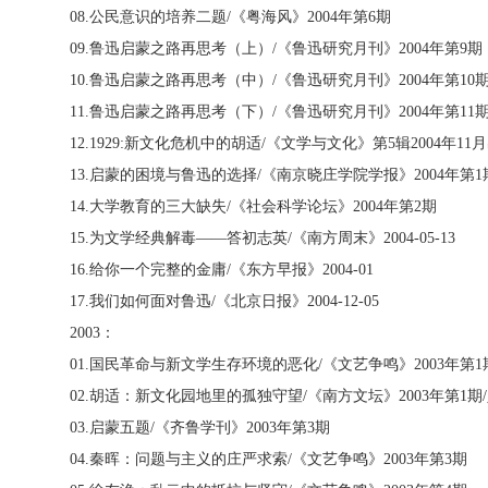
08.
公民意识的培养二题
/
《粤海风》
2004
年第
6
期
09.
鲁迅启蒙之路再思考（上）
/
《鲁迅研究月刊》
2004
年第
9
期
10.
鲁迅启蒙之路再思考（中）
/
《鲁迅研究月刊》
2004
年第
10
11.
鲁迅启蒙之路再思考（下）
/
《鲁迅研究月刊》
2004
年第
11
12.1929:
新文化危机中的胡适
/
《文学与文化》第
5
辑
2004
年
11
月
13.
启蒙的困境与鲁迅的选择
/
《南京晓庄学院学报》
2004
年第
1
14.
大学教育的三大缺失
/
《社会科学论坛》
2004
年第
2
期
15.
为文学经典解毒——答初志英
/
《南方周末》
2004-05-13
16.
给你一个完整的金庸
/
《东方早报》
2004-01
17.
我们如何面对鲁迅
/
《北京日报》
2004-12-05
2003
：
01.
国民革命与新文学生存环境的恶化
/
《文艺争鸣》
2003
年第
1
02.
胡适：新文化园地里的孤独守望
/
《南方文坛》
2003
年第
1
期
/
03.
启蒙五题
/
《齐鲁学刊》
2003
年第
3
期
04.
秦晖：问题与主义的庄严求索
/
《文艺争鸣》
2003
年第
3
期