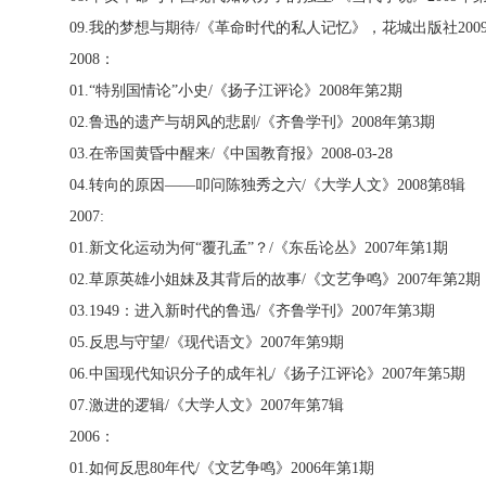
09.
我的梦想与期待
/
《革命时代的私人记忆》，花城出版社
200
2008
：
01.“
特别国情论”小史
/
《扬子江评论》
2008
年第
2
期
02.
鲁迅的遗产与胡风的悲剧
/
《齐鲁学刊》
2008
年第
3
期
03.
在帝国黄昏中醒来
/
《中国教育报》
2008-03-28
04.
转向的原因——叩问陈独秀之六
/
《大学人文》
2008
第
8
辑
2007:
01.
新文化运动为何“覆孔孟”？
/
《东岳论丛》
2007
年第
1
期
02.
草原英雄小姐妹及其背后的故事
/
《文艺争鸣》
2007
年第
2
期
03.1949
：进入新时代的鲁迅
/
《齐鲁学刊》
2007
年第
3
期
05.
反思与守望
/
《现代语文》
2007
年第
9
期
06.
中国现代知识分子的成年礼
/
《扬子江评论》
2007
年第
5
期
07.
激进的逻辑
/
《大学人文》
2007
年第
7
辑
2006
：
01.
如何反思
80
年代
/
《文艺争鸣》
2006
年第
1
期