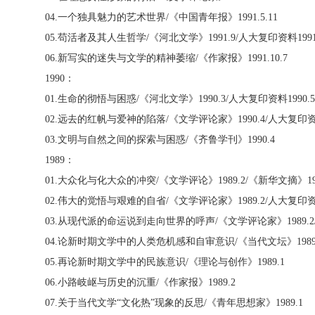
04.
一个独具魅力的艺术世界
/
《中国青年报》
1991.5.11
05.
苟活者及其人生哲学
/
《河北文学》
1991.9/
人大复印资料
199
06.
新写实的迷失与文学的精神萎缩
/
《作家报》
1991.10.7
1990
：
01.
生命的彻悟与困惑
/
《河北文学》
1990.3/
人大复印资料
1990.5
02.
远去的红帆与爱神的陷落
/
《文学评论家》
1990.4/
人大复印
03.
文明与自然之间的探索与困惑
/
《齐鲁学刊》
1990.4
1989
：
01.
大众化与化大众的冲突
/
《文学评论》
1989.2/
《新华文摘》
1
02.
伟大的觉悟与艰难的自省
/
《文学评论家》
1989.2/
人大复印
03.
从现代派的命运说到走向世界的呼声
/
《文学评论家》
1989.2
04.
论新时期文学中的人类危机感和自审意识
/
《当代文坛》
1989
05.
再论新时期文学中的民族意识
/
《理论与创作》
1989.1
06.
小路岐岖与历史的沉重
/
《作家报》
1989.2
07.
关于当代文学“文化热”现象的反思
/
《青年思想家》
1989.1