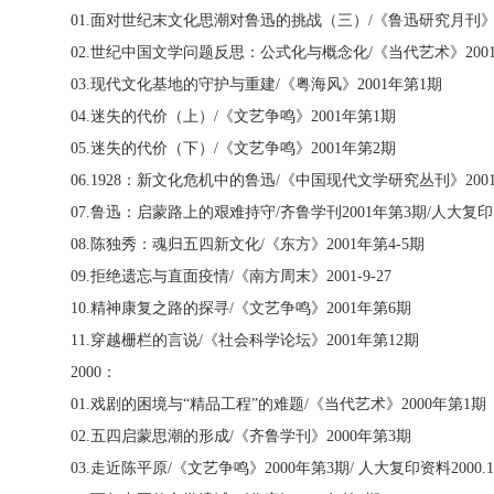
01.
面对世纪末文化思潮对鲁迅的挑战（三）
/
《鲁迅研究月刊
02.
世纪中国文学问题反思：公式化与概念化
/
《当代艺术》
200
03.
现代文化基地的守护与重建
/
《粤海风》
2001
年第
1
期
04.
迷失的代价（上）
/
《文艺争鸣》
2001
年第
1
期
05.
迷失的代价（下）
/
《文艺争鸣》
2001
年第
2
期
06.1928
：新文化危机中的鲁迅
/
《中国现代文学研究丛刊》
200
07.
鲁迅：启蒙路上的艰难持守
/
齐鲁学刊
2001
年第
3
期
/
人大复印
08.
陈独秀：魂归五四新文化
/
《东方》
2001
年第
4-5
期
09.
拒绝遗忘与直面疫情
/
《南方周末》
2001-9-27
10.
精神康复之路的探寻
/
《文艺争鸣》
2001
年第
6
期
11.
穿越栅栏的言说
/
《社会科学论坛》
2001
年第
12
期
2000
：
01.
戏剧的困境与“精品工程”的难题
/
《当代艺术》
2000
年第
1
期
02.
五四启蒙思潮的形成
/
《齐鲁学刊》
2000
年第
3
期
03.
走近陈平原
/
《文艺争鸣》
2000
年第
3
期
/
人大复印资料
2000.