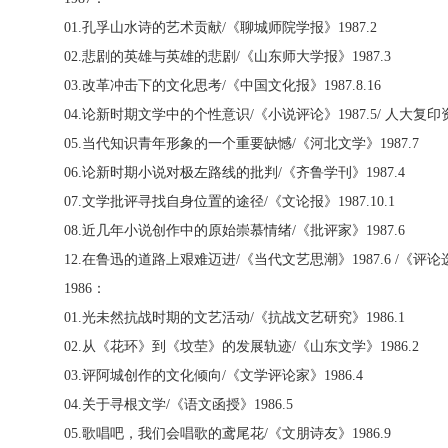
01.
孔孚山水诗的艺术贡献
/
《聊城师院学报》
1987.2
02.
悲剧的英雄与英雄的悲剧
/
《山东师大学报》
1987.3
03.
改革冲击下的文化思考
/
《中国文化报》
1987.8.16
04.
论新时期文学中的个性意识
/
《小说评论》
1987.5/
人大复印
05.
当代知识青年形象的一个重要缺憾
/
《河北文学》
1987.7
06.
论新时期小说对极左路线的批判
/
《齐鲁学刊》
1987.4
07.
文学批评寻找自身位置的途径
/
《文论报》
1987.10.1
08.
近几年小说创作中的原始崇慕情绪
/
《批评家》
1987.6
12.
在鲁迅的道路上艰难迈进
/
《当代文艺思潮》
1987.6 /
《评论
1986
：
01.
光未然抗战时期的文艺活动
/
《抗战文艺研究》
1986.1
02.
从《花环》到《坟茔》的发展轨迹
/
《山东文学》
1986.2
03.
评阿城创作的文化倾向
/
《文学评论家》
1986.4
04.
关于寻根文学
/
《语文函授》
1986.5
05.
歌唱吧，我们会唱歌的鸢尾花
/
《文朋诗友》
1986.9