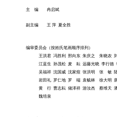
主
编
冉启斌
副主编
王
萍 夏全胜
编审委员会（
按姓氏笔画顺序排列
）
王洪君
冯胜利
邢向东
朱庆之
朱晓农
江蓝生
孙茂松
麦
耘
远藤光晓
李行德
吴福祥
沈国威
沈家煊
张洪明
张
敏
岩田礼
罗仁地
罗
端
袁毓林
徐大明
黄
行
曹志耘
储泽祥
游汝杰
蔡维天
魏培泉