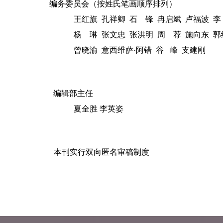
编务委员会（
按姓氏笔画顺序排列
）
王红旗
孔祥卿
石
锋
冉启斌
卢福波
李
杨
琳
张文忠
张洪明
周
荐
施向东
郭
曾晓渝
意西维萨
·
阿错 谷 峰 支建刚
编辑部主任
夏全胜 李英姿
本刊实行双向匿名审稿制度