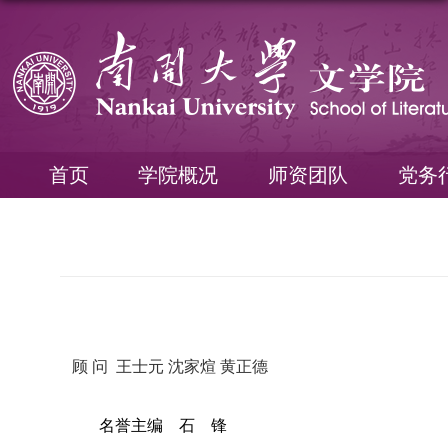
首页
学院概况
师资团队
党务
顾
问
王士元
沈家煊
黄正德
名誉主编
石
锋