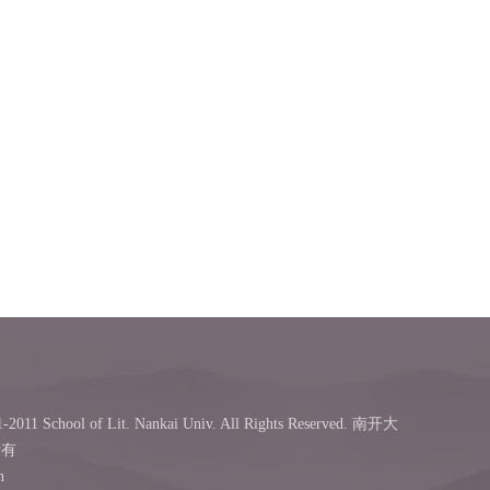
-2011 School of Lit. Nankai Univ. All Rights Reserved. 南开大
所有
n