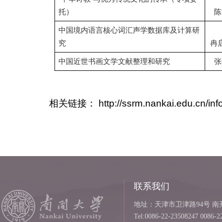
托）
陈
中国境内语言核心词汇声学数据库及计算研
究
冉
中国近世书画文学文献整理和研究
张
相关链接：
http://ssrm.nankai.edu.cn/in
联系我们
地址：天津市卫津路94号 南开
Tel:0086-22-23508247 0086-2