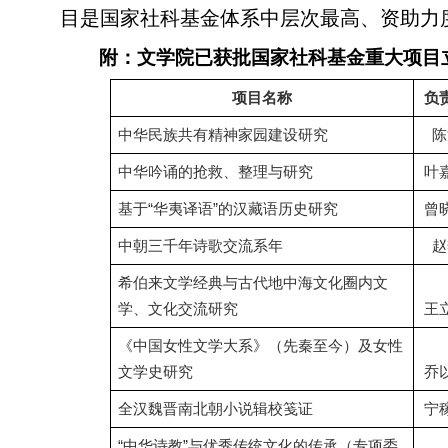
目是国家社科基金体系中层次最高、资助力
附：文学院已获批国家社科基金重大项目
项目名称
负
中华民族共有精神家园建设研究
陈
中华吟诵的抢救、整理与研究
叶
“
”
基于
华夷译语
的汉藏语历史研究
曾
中朝三千年诗歌交流系年
赵
希伯来文学经典与古代地中海文化圈内文
学、文化交流研究
王
《中国女性文学大系》（先秦至今）及女性
文学史研究
乔
全汉魏晋南北朝小说辑校笺证
宁
“
”
中华诗教
与优秀传统文化的传承（专项委