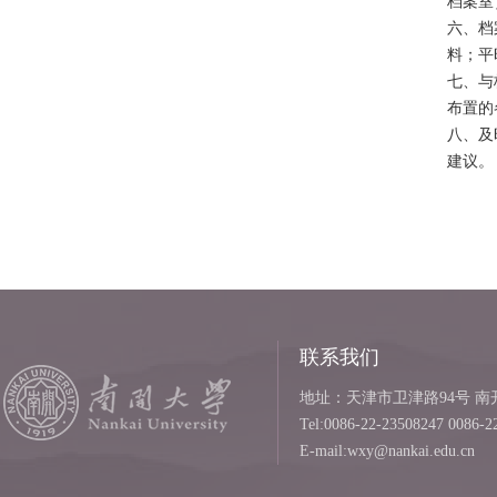
档案室
六、档
料；平
七、与
布置的
八、及
建议。
联系我们
地址：天津市卫津路94号 南开
Tel:0086-22-23508247 0086-2
E-mail:wxy@nankai.edu.cn