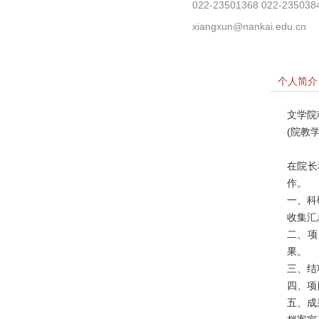
022-23501368 022-23503
xiangxun@nankai.edu.cn
个人简介
文学院
(院教
在院长
作。
一、科
收集汇
二、项
果。
三、结
四、项
五、成