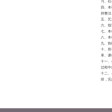
习、社
四、本
持整洁
五、艺
六、指
七、本
八、本
九、协
十、所
革、课
十一、
过程中
十二、
排，完