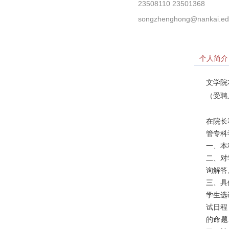
23508110 23501368
songzhenghong@nankai.ed
个人简介
文学院
（受聘
在院长
管专科
一、本
二、对
询解答
三、具
学生选
试日程
的命题