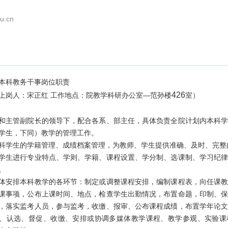
u.cn
本科教务干事岗位职责
426
上岗人：宋正红 工作地点：院教学科研办公室—范孙楼
室）
和主管副院长的领导下，配合各系、部主任，具体负责全院计划内本科
学生，下同）教学的管理工作。
科学生的学籍管理、成绩档案管理，为教师、学生提供准确、及时、完整
学生进行专业特点、学则、学籍、课程设置、学分制、选课制、学习纪
。
体安排本科教学的各环节：制定或调整课程安排，编制课程表，向任课
课事项，公布上课时间、地点，检查学生出勤情况，布置命题，印制、
，落实监考人员，参与监考，收缴、报审、公布课程成绩，布置学年论
、认选、督促、收缴、安排或协调多媒体教学课程、教学参观、实验课