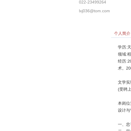
022-23499264
lxj036@tom.com
个人简介
学历:
领域:
经历:
术。2
文学实
(受聘
本岗位
设计与
一、忠