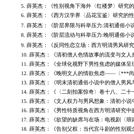
5.
薛英杰：
《
性别视角下海外〈红楼梦〉研究
6.
薛英杰：
《西方汉学界〈品花宝鉴〉研究的
7.
薛英杰：
《阶层界限与科举压力
:
清初通俗小
8.
薛英杰：
《阶层流动与科举压力
:
晚明通俗小
9.
薛英杰：
《反同性恋立场：西方明清男风研
10.
薛英杰：
《清初僧人色情故事的流变与文人
11.
薛英杰：
《全球化视野下男性焦虑的媒体呈
12.
薛英杰：
《晚明文人的情欲焦虑——〈**
13.
薛英杰：
《明末清初通俗小说中的僧人男风
14.
薛英杰：
《〈二刻拍案惊奇〉卷十八、二十
15.
薛英杰：
《文人权力与男风想象：清初小说
16.
薛英杰：
《男性特质视角在西方明清研究中
17.
薛英杰：
《欲望的缺席与在场：电视剧〈琅
18.
薛英杰：
《告别父权：当代宫斗剧的性别观