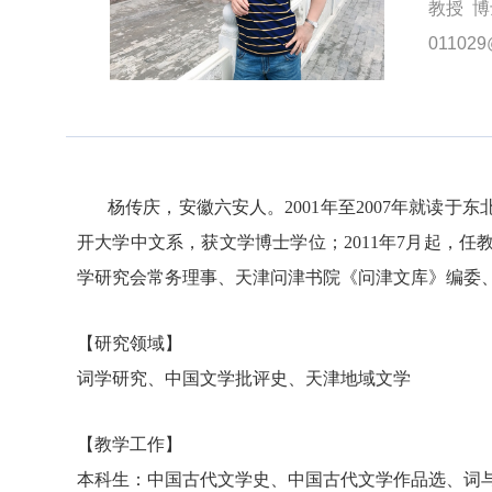
教授 
011029
杨传庆，安徽六安人。
2001年至2007年就读
开大学中文系，获文学博士学位；2011年7月起，任
学研究会常务理事、天津问津书院《问津文库》编委
【研究
领域
】
词学研究
、
中国文学批评史
、
天津地域文学
【
教学工作
】
本科生：
中国古代文学史
、
中国古代文学作品选
、
词