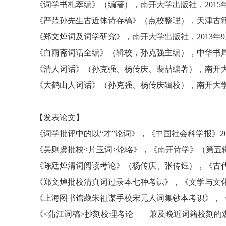
《词学书札萃编》（编著）
，
南开大学出版社
，
2015
《严范孙先生古近体诗存稿》（点校整理）
，
天津古
《郑文焯词及词学研究》
，
南开大学出版社
，
2013年
《白雨斋词话全编》（辑校，孙克强主编）
，
中华书
《清人词话》（孙克强、杨传庆、裴喆编著）
，
南开
《大鹤山人词话》（孙克强、杨传庆辑校）
，
南开大
【
发表论文
】
《词学批评中的以“才”论词》，《中国社会科学报》202
《吴则虞批校<片玉词>论略》，《南开诗学》（第五辑
《陈廷焯清词阅读考论》（杨传庆、张传钰），《古代
《郑文焯批校清真词过录本七种考识》
，
《文学与文
《上海图书馆藏朱祖谋手校宋元人词集钞本考识》
，
《
<蒲江词稿>抄刻校理考论——兼及晚近词籍校刻的