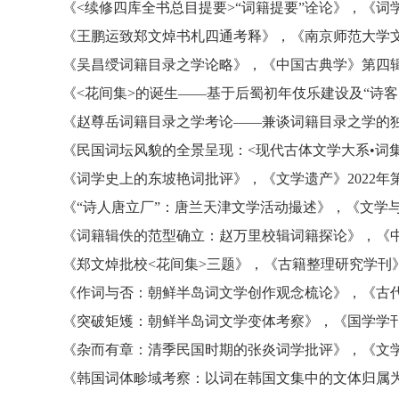
《
<续修四库全书总目提要>“词籍提要”诠论》
，
《词
《王鹏运致郑文焯书札四通考释》
，
《南京师范大学
《吴昌绶词籍目录之学论略》
，
《中国古典学》第四
《
<花间集>的诞生——基于后蜀初年伎乐建设及“诗客
《赵尊岳词籍目录之学考论
——兼谈词籍目录之学的
《民国词坛风貌的全景呈现：
<现代古体文学大系•词
《词学史上的东坡艳词批评》
，
《文学遗产》
2022年
《
“诗人唐立厂”：唐兰天津文学活动撮述》
，
《文学
《词籍辑佚的范型确立：赵万里校辑词籍探论》
，
《
《郑文焯批校
<花间集>三题》
，
《古籍整理研究学刊
《作词与否：朝鲜半岛词文学创作观念梳论》
，
《古
《突破矩矱：朝鲜半岛词文学变体考察》
，
《国学学
《杂而有章：清季民国时期的张炎词学批评》
，
《文
《韩国词体畛域考察：以词在韩国文集中的文体归属