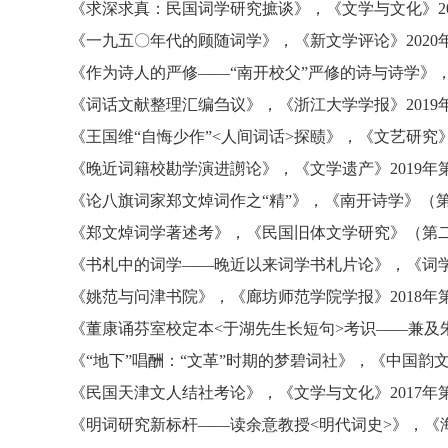
《求深求真：民国词学研究摭谈》
，
《文学与文化》
《一九五〇年代的顾随词学》
，
《新文学评论》
202
《作为诗人的严修
——“南开校父”严修的诗与诗学》
《词话文献整理汇编刍议》
，
《浙江大学学报》
201
《王国维
“自悔少作”<人间词话>探赜》
，
《文艺研究
《晚近词籍校勘学演进謭论》
，
《文学遗产》
2019年
《论八旗词家郑文焯词作之
“精”》
，
《南开诗学》（
《郑文焯词学著述考》
，
《民国旧体文学研究》（第
《书札中的词学
——晚近以来词学书札片论》
，
《词
《姚范与问津书院》
，
《廊坊师范学院学报》
2018年
《董康诵芬室校定本
<于湖先生长短句>考识——兼及
《
“地下”唱酬
：
“文革”时期的梦碧词社》
，
《中国韵
《民国天津文人结社考论》
，
《文学与文化》
2017年
《明词研究新标杆
——读余意教授<明代词史>》
，
《