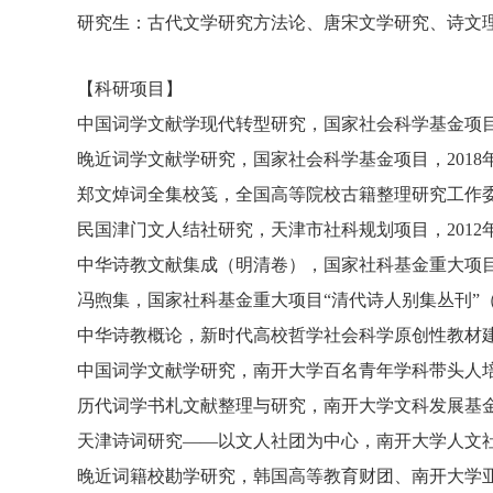
研究生：古代文学研究方法论、唐宋文学研究、诗文
【
科研项目
】
中国词学文献学现代转型研究
，
国家社会科学基金项
晚近词学文献学研究
，
国家社会科学基金项目，
2018
郑文焯词全集校笺
，
全国高等院校古籍整理研究工作
民国津门文人结社研究
，
天津市社科规划项目，
2012
中华诗教文献集成（明清卷），国家社科基金重大项目“
冯煦集
，
国家社科基金重大项目
“
清代诗人别集丛刊
”
中华诗教概论，新时代高校哲学社会科学原创性教材
中国词学文献学研究
，
南开大学百名青年学科带头人
历代词学书札文献整理与研究
，
南开大学文科发展基
天津诗词研究
——以文人社团为中心
，
南开大学人文
晚近词籍校勘学研究
，
韩国高等教育财团、南开大学