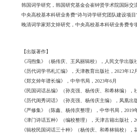
韩国词学研究
，
韩国研究基金会崔钟贤学术院国际交
中央高校基本科研业务费
“
诗与诗学研究团队建设项目
晚清词学家郑文焯研究
，
中央高校基本科研业务费专
【
出版著作
】
《冯煦集》（杨传庆、王风丽辑校），人民文学出版社，
《历代词学书札汇编》
，
天津教育出版社
，
2023年12
《郑文焯年谱长编》
，
中华书局
，
2023年6月
《民国词话丛编》（孙克强、杨传庆、和希林编）
，
《历代闺秀词话》（孙克强、杨传庆主编）
，
凤凰出
《严修集》（陈鑫、杨传庆整理）
，
中华书局
，
2019
《津门诗话五种》（编校整理）
，
天津古籍出版社
，
《辑校民国词话三十种》（杨传庆、和希林辑校）
，