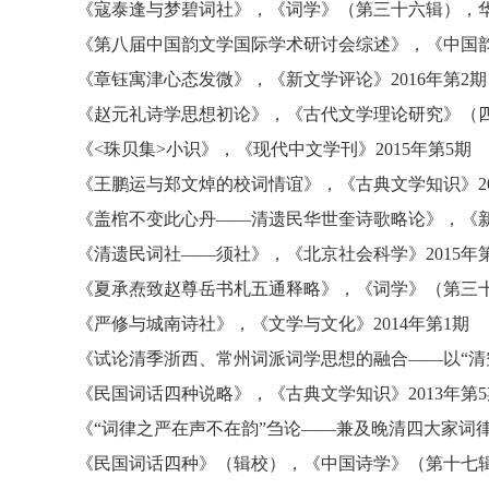
《寇泰逢与梦碧词社》
，
《词学》（第三十六辑）
，
《第八届中国韵文学国际学术研讨会综述》
，
《中国
《章钰寓津心态发微》
，
《新文学评论》
2016年第2期
《赵元礼诗学思想初论》
，
《古代文学理论研究》（
《
<珠贝集>小识》
，
《现代中文学刊》
2015年第5期
《王鹏运与郑文焯的校词情谊》
，
《古典文学知识》
《盖棺不变此心丹
——清遗民华世奎诗歌略论》
，
《
《清遗民词社
——须社》
，
《北京社会科学》
2015年
《夏承焘致赵尊岳书札五通释略》
，
《词学》（第三
《严修与城南诗社》
，
《文学与文化》
2014年第1期
《试论清季浙西、常州词派词学思想的融合
——以“清
《民国词话四种说略》
，
《古典文学知识》
2013年第
《
“词律之严在声不在韵”刍论——兼及晚清四大家词
《民国词话四种》（辑校）
，
《中国诗学》（第十七