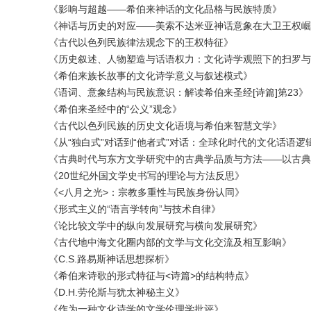
《影响与超越——希伯来神话的文化品格与民族特质》
《神话与历史的对应——美索不达米亚神话意象在大卫王权崛
《古代以色列民族律法观念下的王权特征》
《历史叙述、人物塑造与话语权力：文化诗学观照下的扫罗与
《希伯来族长故事的文化诗学意义与叙述模式》
《语词、意象结构与民族意识：解读希伯来圣经[诗篇]第23》
《希伯来圣经中的“公义”观念》
《古代以色列民族的历史文化语境与希伯来智慧文学》
《从“独白式”对话到“他者式”对话：全球化时代的文化话语逻
《古典时代与东方文学研究中的古典学品质与方法——以古典
《20世纪外国文学史书写的理论与方法反思》
《<八月之光>：宗教多重性与民族身份认同》
《形式主义的“语言学转向”与技术自律》
《论比较文学中的纵向发展研究与横向发展研究》
《古代地中海文化圈内部的文学与文化交流及相互影响》
《C.S.路易斯神话思想探析》
《希伯来诗歌的形式特征与<诗篇>的结构特点》
《D.H.劳伦斯与犹太神秘主义》
《作为一种文化诗学的文学伦理学批评》