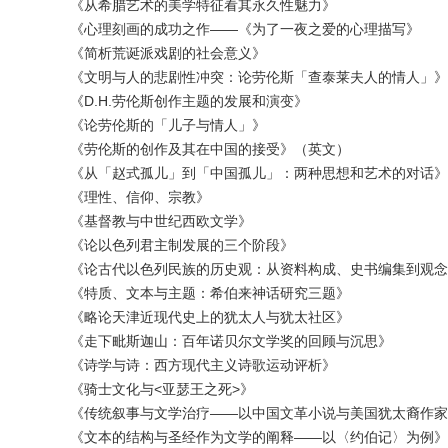
《从希腊艺术的美学特征看其永久性魅力》
《心理刻画的成功之作——《为了一夜之爱的心理描写》
《简析荒诞派戏剧的社会意义》
《文明与人的悲剧性冲突：论劳伦斯「查泰莱夫人的情人」》
《D.H.劳伦斯创作主题的发展和演变》
《论劳伦斯的「儿子与情人」》
《劳伦斯的创作及其在中国的接受》（英文）
《从「赵式孤儿」到「中国孤儿」：两种思想和艺术的对话》
《理性、信仰、宗教》
《基督教与中世纪西欧文学》
《论以色列君主制发展的三个阶段》
《论古代以色列民族的历史观：从资料构成、史书编集到观念
《特质、文本与主题：希伯来神话研究三题》
《略论天津近现代史上的犹太人与犹太社区》
《走下毗斯迦山：百年诺贝尔文学奖的回顾与沉思》
《诗学与诗：西方现代主义诗歌运动评析》
《骑士文化与<亚瑟王之死>》
《传统叙事与文学治疗——以中国文革小说与美国犹太裔作家
《文本的结构与圣经作为文学的阐释——以〈约伯记〉为例》