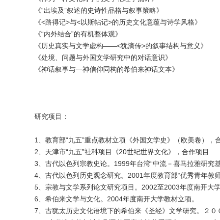
《“出埃及”叙述的史诗性品格与叙事策略》
《<路得记>与<以斯帖记>的历史文化意蕴与诗学风格》
《“内外结合”的有机整体观》
《历史真实与文学虚构——<犹滴传>的叙事结构与意义》
《处境、问题与外国文学研究中的对话意识》
《神话叙事与一神信仰同构的希伯来神话文本》
研究项目：
1、教育部“九五”重点教材立项《外国文学史》（欧美卷），
2、天津市“九五”社科项目《20世纪世界文化》，合作项目
3、古代以色列宗教史论。1999年台湾“中流－喜马拉雅研究
4、古代以色列历史观念研究。2001年度教育部“优秀青年教师
5、宗教与文学系列论文研究项目。2002至2003年度南开大
6、希伯来文学与文化。2004年度南开大学教材立项。
7、古犹太历史文化语境下的希伯来《圣经》文学研究。２０