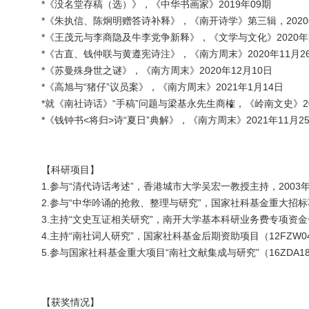
*《没名堂存稿（选）》，《中华书画家》2019年09期
*《朱执信、陈炯明赠答诗补释》，《南开诗学》第三辑，2020
*《王茂元与李商隐及牛李党争新释》，《文学与文化》2020年第
*《古直、钱仲联与黄遵宪诗注》，《南方周末》2020年11月2
*《苏曼殊身世之谜》，《南方周末》2020年12月10日
*《高旭与“猪仔”议员案》，《南方周末》2021年1月14日
*就《南社诗话》“手稿”问题与梁基永先生商榷，《岭南文史》20
*《钱钟书<将归>诗“夏日”典解》，《南方周末》2021年11月2
【科研项目】
1.参与“清代诗话考述”，香港城市大学吴宏一教授主持，200
2.参与“中华吟诵的抢救、整理与研究”，国家社科基金重大招标
3.主持“文史互证相关研究”，南开大学基本科研业务费专项资金一般
4.主持“南社词人研究”，国家社科基金后期资助项目（12FZW
5.参与国家社科基金重大项目“南社文献集成与研究”（16ZDA1
【获奖情况】