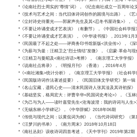
*《论南社烈士周实的“尊情”词》，《纪念南社成立一百周年论文
*《技术与艺术之间：当代旧体诗词创作的困境与出路》，《艺术
*《尘封诗史待重光——郭家声先生及其<忍冬书屋诗集>》，《
*《不要让吟诵变成才艺表演》（有删节），《中国社会科学报》，2
*《不要让吟诵变成才艺表演》，《中华读书报》，2013年1月3
*《民国最了不起之处——评商务印书馆新版<洪业传>》，《深圳商报
*《为薪与为釜：汪精卫之“烈士情结”发微》，《启蒙·革命与
*《汪精卫与曼昭及<南社诗话>考辨》，《南京理工大学学报》（
*《说南社点将录》，《明报月刊》（香港），2016年4月
*《<南社湘集>统计分析》，《南京理工大学学报》（社会科学版
*《民国版诗词作法著述提要》，《民国旧体文学研究》第一辑，
*《名山宝藏，遗民心史——清末民国诗人张其淦及其诗初探》，
*《基础坚实，格局宏大：评曹辛华<民国词史考论>》，《玉林师
*《为己与为人——读叶嘉莹先生<沧海波澄：我的诗词与人生>》
*《无锡东林小学碑记》，《中华辞赋》2018年06期
*《传统与现代之间：以黄侃词为例》，《当代诗词研究》（第1
*《汪梦川的书单》，《南方周末》2018年10月18日
*《南社丛刻》误收诗词四首考述，《天中学刊》2019年第2期