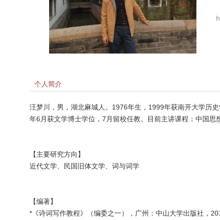
h
个人简介
汪梦川，男，湖北麻城人。1976年生，1999年获南开大学历
年6月获文学博士学位，7月留校任教。目前主讲课程：中国思
【主要研究方向】
近代文学、民国旧体文学、词与词学
【
编
著】
*《诗词写作教程》（编委之一），广州：中山大学出版社，201