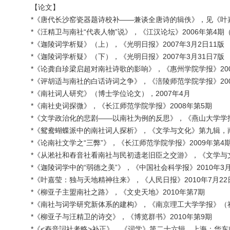
【论文】
*《唐代长沙窑瓷器题诗校补——兼谈全唐诗的辑佚》，见《叶
*《汪精卫与南社“代表人物”说》，《江汉论坛》2006年第4
*《迦陵词学析疑》（上），《光明日报》2007年3月2日11版
*《迦陵词学析疑》（下），《光明日报》2007年3月31日7版
*《论龚自珍梁启超对南社诗歌的影响》，《惠州学院学报》200
*《评胡适与南社的白话诗词之争》，《涪陵师范学院学报》200
*《南社词人研究》（博士学位论文），2007年4月
*《南社史词探微》，《长江师范学院学报》2008年第5期
*《文学政治化的悲剧——以南社为例的反思》，《燕山大学学报
*《鸳鸯蝴蝶派中的南社词人探析》，《文学与文化》第九辑，南
*《论南社文学之“三弊”》，《长江师范学院学报》2009年第4
*《从淞社和舂音社看南社与民初遗老旧臣之交游》，《文学与文
*《迦陵词学中的“弱德之美”》，《中国社会科学报》2010年3月
*《叶嘉莹：独与天地精神往来》，《人民日报》2010年7月22
*《柳亚子主盟南社之路》，《文史天地》2010年第7期
*《南社与词学研究新体系的建构》，《南京理工大学学报》（社
*《柳亚子与汪精卫的诗交》，《博览群书》2010年第9期
*《<舂音詞社考略>补正》，《词学》第二十六辑，上海：华东师