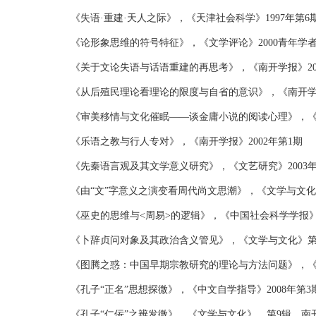
《失语·重建·天人之际》，《天津社会科学》1997年第6
《论形象思维的符号特征》，《文学评论》2000青年学
《关于文论失语与话语重建的再思考》，《南开学报》20
《从后殖民理论看理论的限度与自省的意识》，《南开学报
《审美移情与文化催眠——谈金庸小说的阅读心理》，《南
《乐语之教与行人专对》，《南开学报》2002年第1期
《先秦语言观及其文学意义研究》，《文艺研究》2003
《由“文”字意义之演变看周代尚文思潮》，《文学与文化
《巫史的思维与<周易>的逻辑》，《中国社会科学学报》2
《卜辞贞问对象及其政治含义管见》，《文学与文化》第6
《图腾之惑：中国早期宗教研究的理论与方法问题》，《东
《孔子“正名”思想探微》，《中文自学指导》2008年第3
《孔子“仁佞”之辨发微》，《文学与文化》，第9辑，南开