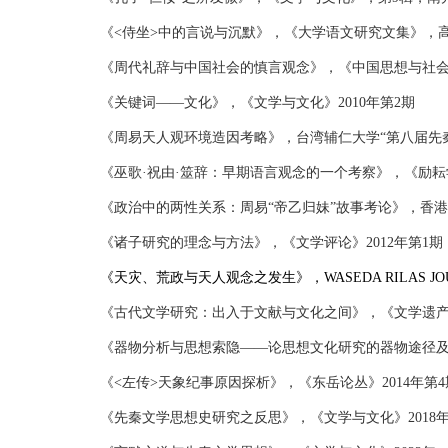
《<侍坐>中的言说与沉默》，《大学语文研究文集》，高
《周代礼辞与中国社会的慎言观念》，《中国思想与社会
《关键词——文化》，《文学与文化》2010年第2期
《周易天人观环境造因考略》，台湾辅仁大学“第八届先秦两
《巫歌·祝由·筮辞：早期语言观念的一个考察》，《励耘学刊
《政治中的两性关系：周易“帝乙归妹”故事考论》，香港《
《诸子研究的理念与方法》，《文学评论》2012年第1期
《天灾、荒政与天人观念之发生》，WASEDA RILAS JO
《古代文学研究：出入于文献与文化之间》，《文学遗产》
《器物分析与思想索隐——论思想文化研究的器物途径及其
《
<左传
>天象纪事原因探析》，《东岳论丛》2014年第
《先秦文学思想史研究之反思》，《文学与文化》2018年