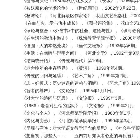
《缱绻与决绝：1950年代的沈从文》，《长城》，2005年第
《被妖魔化的学术论争》，《世纪周刊》，2002年3月22日。
《杨沫论》，《河北解放区作家论》，花山文艺出版社，200
《在血与火、爱与仇中成长》，《图书评论集》， 花山文艺出
《悖论与整合：<外省书>中的社会、道德与性》，《珠海教育学
《在生活的激流中游走》，《珠海教育学院学报》，2000年
《怪圈：人的本然处境》，《当代文坛报》，1993年第6期。
《生活：在幽暗与澄明之间》，《河北文学》，1992年第9期
《结局或开始》，《传统与现代》第10辑。
《老舍晚年的生存境界》，《黄河》，1999年第4期。
《传统的回归与延续》，《艺术广角》，1999年第2期。
《忠－奸模式：历史迷误的建构与消解》，《艺术广角》199
《智者的尊严》，《文论报》，1995年1月1日。
《对大学的追问与沉思》，《文论报》，1999年3月。
《1966：老舍对生命的追问》，《文论报》，1999年2月。
《文化与个人》，《河北师范学院学报》，1988年第1期。
《内化与变形》，《河北师范学院学报》，1990年第3期。
《呈现与召唤：对大学语文教学理念的反思》，《社会科学报》，
《想当初，那些人……——五四前后知识者心态的再反省》，《