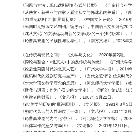
《问题与方法：现代话剧研究范式的转型》，《广东社会科学》
《从佚文＜新书业与作家＞看沈从文与郭沫若的关系》，《新文
《21世纪话剧“西潮”景观初探》，《中国文艺评论》，2016
《民国时期报纸文艺副刊汇编序言》，中国语言文学研究2020
《沈从文<新的文学运动与新的文学观>的一个独特版本》，《
《论曹禺戏剧的民族性与世界性》，《南方文坛》，2025年
《在传统与现代之间》，《文学与文化》，2020年第2期。
《悖论与整合：<北京人>中的反传统与传统》，《广州大学学报
《论后焦菊隐时代的北京人艺》，《广州大学学报》，2014
《数码时代的戏剧研究与生产》，《当代文艺评论·信息时代的
《对大学语文教学理念的反思》，《河北师范大学学报》（教育
《拯救与逍遥：作为心灵史的文学史》，《评论》第1辑，江苏
《卑微者的财富》，《文艺报》，1987年3月22日。
《论“美学的历史的”批评原则》，《文艺报》，1991年8月3
《融时代风云与人性深度于一体》，《文艺报》，2014年2月
《论曹禺戏剧的内向化特征》，《河北师范大学学报》，200
《躯体写作的意义与局限》，《文论报》，2001年12月1日。