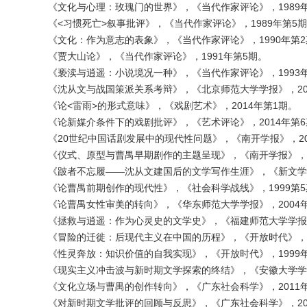
《文化与心理：玫瑰门的世界》，《当代作家评论》，1989
《<习惯死亡>叙事批评》，《当代作家评论》，1989年第5
《文化：作为意志的表象》，《当代作家评论》，1990年第2
《贾大山论》，《当代作家评论》，1991年第5期。
《亵渎与逍遥：小说境况一种》，《当代作家评论》，1993
《沈从文与战国策派关系考辩》，《北京师范大学学报》，20
《论<雷雨>的形式意味》，《戏剧艺术》，2014年第1期。
《论新媒介条件下的戏剧批评》，《艺术评论》，2014年第6
《20世纪中国话剧发展中的现代性问题》，《南开学报》，20
《仪式、原型与曹禺早期剧作的主题呈现》，《南开学报》，2
《跛者不忘履——沈从文建国后的文学写作生涯》，《新文学史
《论曹禺前期创作的现代性》，《社会科学战线》，1999第5
《论曹禺女性审美的转向》，《华东师范大学学报》，2004
《拯救与逍遥：作为心灵史的文学史》，《福建师范大学学报》
《冒险的迁徙：后现代主义在中国的历程》，《开放时代》，2
《性灵奔放：知识价值的自我实现》，《开放时代》，1999
《现实主义冲击波与新时期文学探索的终结》，《安徽大学学报
《文化立场与曹禺的创作转向》，《广东社会科学》，2011
《对新时期文学批评的回顾与反思》，《广东社会科学》，20