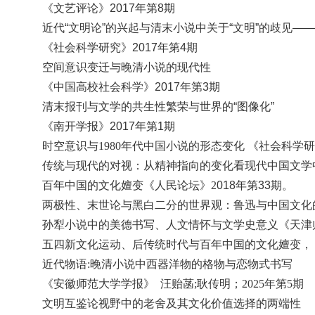
《文艺评论》
2017
年第
8
期
近代
“
文明论
”
的兴起与清末小说中关于
“
文明
”
的歧见
——
《社会科学研究》
2017
年第
4
期
空间意识变迁与晚清小说的现代性
《中国高校社会科学》
2017
年第
3
期
清末报刊与文学的共生性繁荣与世界的
“
图像化
”
《南开学报》
2017
年第
1
期
时空意识与
1980年代中国小说的形态变化 《社会科学研
传统与现代的对视：从精神指向的变化看现代中国文学
百年中国的文化嬗变
《人民论坛》
2
018
年第
33
期。
两极性、末世论与黑白二分的世界观：鲁迅与中国文化
孙犁小说中的美德书写、人文情怀与文学史意义《天津
五四新文化运动、后传统时代与百年中国的文化嬗变
，
近代
物语:晚清小说中西器洋物的格物与恋物式书写
《安徽师范大学学报》
汪贻菡
;耿传明；2025年第5期
文明互鉴论视野中的老舍及其文化价值选择的两端性