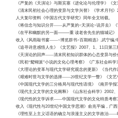
《严复的《天演论》与斯宾塞《进化论与伦理学》
《文
《清末民初社会心理的变异与文学兴替》《学术月刊》
人大复印资料《中国古代文学研究》同年全文转载。
《将信念与知识分开
——从严复的<天演论>说开去》《读
《在平和幽默的另一面
────重 读老舍先生的猫城记》 
收入《风雨敲书窗
——<博览群书>百期精选》,武宁编
《追寻诗意
感悟人生》《文艺报》
2007、1、11日第三
《天演论的回声
——清末民初知识群体的心态变异与价值
《民初
“鸳蝴派”小说的文化心理考察》《广东社会科学》2
《大理论的变革与现代文学研究观念的更新》《当代作
《艰难时世与文学的选择
——20世纪文学一瞥》《文艺争
《中国现代文学的三分格局与现代性语境》《南开学报
《现代主义文学的文化阐释》《山东社会科学》
2002、
《现代性的文学诉求
——中国现代文学的文化特质考察》
收入《现代性与
20世纪中国文学思潮》俞兆平编，广西师
《理性至上主义话语的确立与浪漫主义的文学政治
——