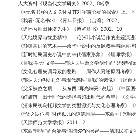
人大资料《现当代文学研究》
2002、8转载
《
<无名书>的人文关怀及其对宇宙心灵的探索》上、下篇
《我看
<无名书>》《青年日报》（台湾）2002、
《追怀吾师田仲济先生》《博览群书》
2002、10
《天地境界与忧患精神
——论张玮小说近作的主题演进》
《颠覆常识的艺术
——余华小说中的反讽叙事与距离控制
《新时期民国史小说中的末代儒家形象》《烟师学报》
《自我
·生命·文学——郁达夫生命文学创作的思想特征新
《文化心理失调导致的悲剧
——周作人附逆原因考察》《
《
郁达夫
:“卢梭主义”与现代感性“自我”的镜像》《烟台大
《父亲缺位之后
——从东西<耳光响亮>说起》《中国图书
《红旗谱：出于时代的选择与超出时代的希望》《文学
《清末民初乌托邦文学的类型源流与文化心理考察》《
《
“父之缺位与”时代孤儿的道德困境——东西<耳光响
《天津师范大学学报》
2011、2
《东西
“情圣”的合流与“浪漫爱”的兴起——清末民初