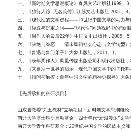
一、《新时期文学思潮概论》春风文艺出版社
1999、
二、《独行人踪
--无名氏传》江苏文艺出版社 2001、4
三、《现代性的文学进程
——20世纪中国文学的动力与趋
四、《轻逸与沉重之间
——“现代性”问题视野中的“新浪
五、《周作人的最后
22年》中国文史出版社，2005、5
六、《决绝与眷恋
——清末民初社会心态与文学转型》复
七、《鲁迅与鲁门弟子》大象出版社，
2011、1。
八、《晚年周作人》凤凰传媒出版公司和现代出版社，
九、《来自别一世界的启示：现代中国文学中的乌托邦
十、《
扣问与触摸：百年中国文学的精神史探寻》
大象
【先后承担的科研项目】
山东省教委
“九五教材”立项项目：新时期文学思潮概论 19
南开大学博士科研启动基金：四十年代
“新浪漫派”文学研
南开大学青年科研基金：
20世纪中国文学的民族主义和