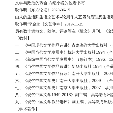
文学与政治的耦合
:方纪小说的他者书写
耿传明《东方论坛》
2020-06-15
由
人的生活到生活之艺术--论周作人五四前后理想生活
耿传明
;李金龙《文艺争鸣》2019-11-25
另有数十篇散文、随笔、评论等在《散文》月刊、《文
【教材】
一、《中国现代文学作品选讲》青岛海洋大学出版社
（
二、《中国当代文学发展史》
杭州大学出版社
1994（
三、《新编中国当代文学发展史》
（修订本）
1996、
四、《当代中国文学作品选讲》
新华出版社
1994（合
五、《现代中国文学作品解读》南开大学出版社，
20
六、《现代中国文学史》南开大学出版社，
2009，（
七、《现代中国文学史》南京大学出版社，
2007，承
八、《现代中国文学1949-2013》副主编，高等教育出
九、《现代中国文学作品选评》副主编，高等教育出版社
【学术著作】