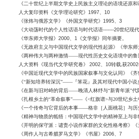
《二十世纪上半期文学史上民族主义理论的语境还原和
人大复印资料《文学理论研究》
1997、10
《张炜与俄苏文学》
《外国文学研究
》
1995、3
《大动荡时代的个人性话语与时代话语
-------20
《华东师大学报》
2000、1《文学报》同年摘要。
《无政府主义与中国现代文学的现代性起源》《华东师
《两种伟大与两种激情
——现代性历史文化语境中的鲁迅
人大资料《现当代文学研究卷》
2002、10转载,获2
《中国近现代文学中的民族国家叙事与文化认同》《齐
《
“新知培养转深沉”——『笨花』及其对现代中国小说乡
《在新与旧对峙的背后
——晚清人林纾与“新青年派”代
《扎根乡土的
“革命叙事”——《<红旗谱>与20世纪乡土
《一个传奇与它背后的本事
——格非［人面桃花］与历史
《精神与物质的牴牾：中国现代文学中的精神至上与非
《开明的保守派：谴责小说作家群的文化性格考察》《
《周作人与古希腊罗马文学》《书屋》
2006、7