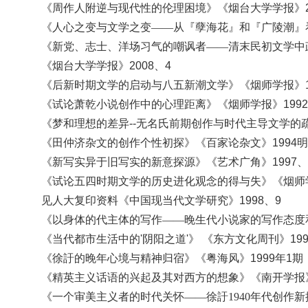
《周作人附逆与现代性的伦理困境》《烟台大学学报》
《人心之变与文学之变
——从『孽海花』和『广陵潮』看
《新党、志士、洋场习气的嘲讽者
——清末民初文学中
《烟台大学学报》
2008、4
《后新时期文学的启动与八五新潮文学》
《烟师学报》
《试论萧乾小说创作中的心理距离》
《烟师学报》
19
《梦和理想的差异
--无名氏前期创作与时代主导文学的疏
《田仲济杂文的创作个性初探》
《百家论杂文》
1994
《新写实异于旧写实的新意探源》
《艺术广角》
1997、
《试论五四时期文学的历史进化观念的得与失》《烟师
见人大复印资料《中国现当代文学研究》
1998、9
《以身体的代主体的写作
——晚生代小说家的写作态度和
《当代都市生活中的
'阴阳之道'》 《东方文化周刊》199
《徐訏的晚年心境与精神归宿》《粤海风》
1999年1期
《精英主义话语的兴起及其对西方的想象》
《
南开学报
《一个审美主义者的时代关怀
——徐訏1940年代创作新