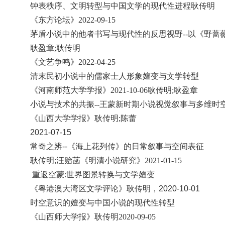
钟表秩序、文明转型与中国文学的现代性进程
耿传明
《东方论坛》
2022-09-15
茅盾小说中的他者书写与现代性的反思视野
--以《野蔷
耿盈章
;耿传明
《文艺争鸣》
2022-04-25
清末民初小说中的儒家士人形象嬗变与文学转型
《河南师范大学学报》
2021-10-06耿传明;耿盈章
小说与技术的共振
--王蒙新时期小说视觉叙事与多维时
《山西大学学报》耿传明
;陈蕾
2021-07-15
常奇之辨--《海上花列传》的日常叙事与空间表征
耿传明
;汪贻菡《明清小说研究》2021-01-15
重返空蒙
:世界图景转换与文学嬗变
《粤港澳大湾区文学评论》耿传明，
2020-10-01
时空意识的嬗变与中国小说的现代性转型
《山西师大学报》耿传明
2020-09-05