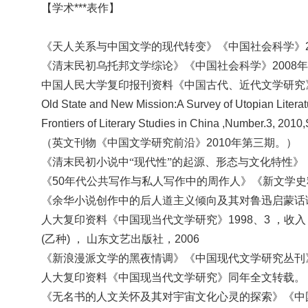
【学术***表作】
《天人关系与中国文学的现代转变》《中国社会科学》
《清末民初乌托邦文学综论》《中国社会科学》
2008
中国人民大学复印报刊资料《中国古代、近代文学研究
Old State and New Mission:A Survey of Utopian Literat
Frontiers of Literary Studies in China ,Number.3, 2010,
（
英文刊物《中国文学研究前沿》
2010年第三期。）
《清末民初小说中
“现代性”的起源、形态与文化特性》 
《
50年代公共写作与私人写作中的周作人》《新文学史料
《余华小说创作中的后人道主义倾向及其对鲁迅启蒙话
人大复印资料《中国现当代文学研究》
1998、3 ，
(乙种) ， 山东文艺出版社，2006
《
新浪漫派文学的黑夜情调》《中国现代文学研究丛刊》2
人大复印资料《中国现当代文学研究》同年全文转载。
《无名书的人文关怀及其对宇宙文化心灵的探索》《中