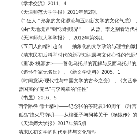
《学术交流》
2011、4
《天津师范大学学报》
2011年第2期。
《
“ 狂人 ” 形象的文化源流与五四新文学的文化气质》
《由
“天地境界”到“功利境界”——从曾、李之别看近
《天津师范大学学报》，
2012年第3期。
《五四人的精神趋向
——抽象化的文学政治与理性的激情
《清末民初后科举时代的新型知识层与文化心性的代际
《重读
<桃源梦>——善化乌托邦的瓦解与反面乌托邦的兴
《追怀作家无名氏》，《新文学史料》
2005、1
《时间意识
·现代性与中国文学的古今之变》，《文艺争鸣》
曾国藩的
“
克己
”
与李鸿章的
“
任性
”
《书屋》
2016
、
5
西学路径
儒士精神
——
纪念张伯苓诞辰
140
周年
《群言
孤岛
”
烽火思南明
——
从柳亚子与阿英关于《杨娥传》
《天津师大学报》
2017
年第
5
期
清末民初文学的世代更替与文化转型