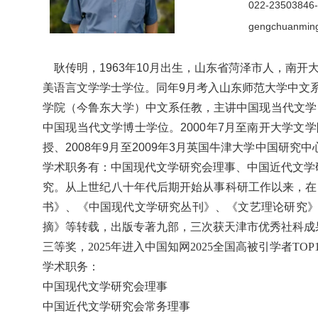
022-23503846
gengchuanmin
耿传明，
1963年10月出生，山东省菏泽市人
，
南开
美语言文学学士学位。同年9月考入山东师范大学中文系
学院（今鲁东大学）中文系任教，主讲中国现当代文学，
中国现当代文学博士学位。2000年7月至南开大学文学院
授
、
2008年9月至2009年3月
英国牛津大学中国研究中
学术职务有：中国现代文学研究会理事、中国近代文学
究。从上世纪八十年代后期开始从事科研工作以来，在《中国社会科学
书》、《中国现代文学研究丛刊》、《文艺理论研究
摘》等转载，出版专著九部，三次获天津市优秀社科成
三等奖，2025年进入中国知网2025全国高被引学者TOP
学术职务：
中国现代文学研究会理事
中国近代文学研究会
常务
理事