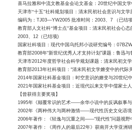
喜马拉雅和中流文教基金会论文基金：
20世纪中国文学
天津市
“十五”社科规划项目：清末民初社会意识与文学
编码为：
TJ03—YW2005 批准时间：2003、7 （已结
教育部人文社科
“博士点”基金项目：清末民初社会心态的变异
2003、12（已结项)
国家社科项目：现代中国乌托邦小说研究
编号：
07BZ
教育部
2008年“新世纪优秀人才支持计划”课题：鲁迅与鲁
天津市
2012年度哲学社会科学规划课题：清末民初文学的
教育部
2013年社科项目：“清末民初文学嬗变中的代际关系
2014年国家社科基金项目：时空意识的嬗变与20世纪中
2021年国家社科基金项目：近现代以来文学中儒家士人
【曾获得主要奖项】
1995年《颠覆常识的艺术——余华小说中的反讽叙事
2002年《两种伟大与两种激情——现代性历史文化语
2006年著作：《轻逸与沉重之间——“现代性”问题视
2007年著作：《周作人的最后22年》获南开大学亚洲