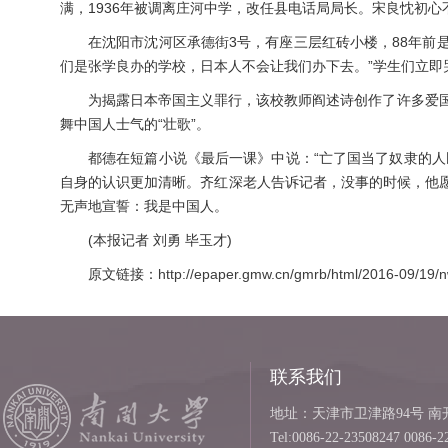
满，1936年被调离庄河中学，改任县电话局局长。宋良忱初心不
在沈阳市沈河区承德街3号，有座三层红砖小楼，88年前
们是张学良办的学校，日本人不会让我们办下去。”学生们立
为揭露日本帝国主义罪行，该校教师阎述诗创作了许多爱国
舞中国人士气的“壮歌”。
都德在短篇小说《最后一课》中说：“亡了国当了奴隶的
自身的认识更加清晰。齐红深老人告诉记者，没事的时候，他愿
无声地宣誓：我是中国人。
(本报记者 刘勇 毕玉才)
原文链接：
http://epaper.gmw.cn/gmrb/html/2016-09/1
联系我们
地址：天津市卫津路94号 南开
Tel:0086-22-23508247 0086-2