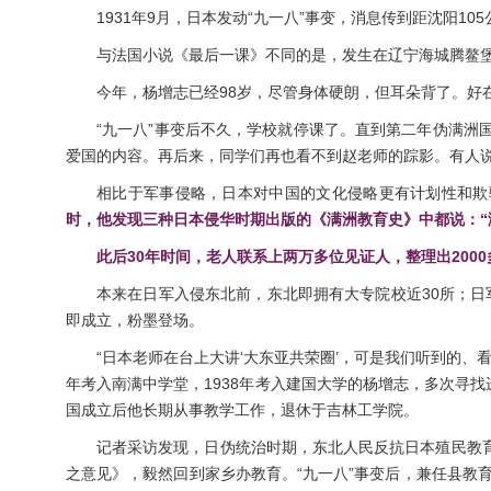
1931年9月，日本发动“九一八”事变，消息传到距沈阳
与法国小说《最后一课》不同的是，发生在辽宁海城腾鳌堡
今年，杨增志已经98岁，尽管身体硬朗，但耳朵背了。
“九一八”事变后不久，学校就停课了。直到第二年伪满
爱国的内容。再后来，同学们再也看不到赵老师的踪影。有人
相比于军事侵略，日本对中国的文化侵略更有计划性和欺
时，他发现三种日本侵华时期出版的《满洲教育史》中都说：“
此后30年时间，老人联系上两万多位见证人，整理出200
本来在日军入侵东北前，东北即拥有大专院校近30所；日
即成立，粉墨登场。
“日本老师在台上大讲‘大东亚共荣圈’，可是我们听到的、
年考入南满中学堂，1938年考入建国大学的杨增志，多次寻找
国成立后他长期从事教学工作，退休于吉林工学院。
记者采访发现，日伪统治时期，东北人民反抗日本殖民教育
之意见》，毅然回到家乡办教育。“九一八”事变后，兼任县教