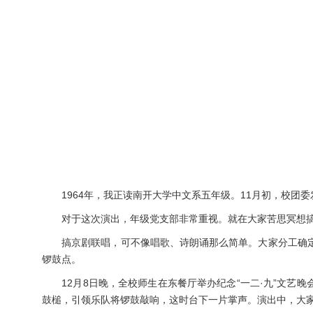
1964年，我正读南开大学中文系五年级。11月初，校团委发
对于这次演出，年级党支部非常重视。就在大家苦思冥想搞
搞京剧联唱，可不像唱歌、诗朗诵那么简单。大家分工确定
锣鼓点。
12月8日晚，全校师生在东餐厅举办纪念“一二·九”文艺晚
鼓槌，引领乐队将锣鼓敲响，这时台下一片掌声。演出中，大