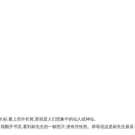
长衫,蓄上些许长髯,那就是人们想象中的仙人或神仙。
我翻开书页,看到郝先生的一帧照片,便有些怅然。师母说这是郝先生最喜