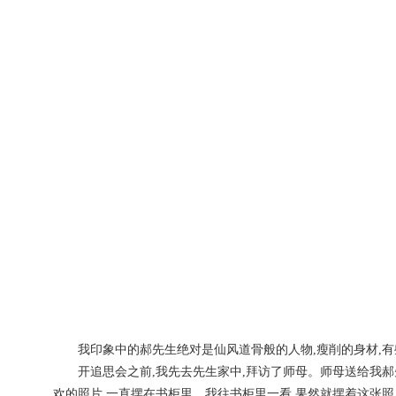
我印象中的郝先生绝对是仙风道骨般的人物,瘦削的身材,有
开追思会之前,我先去先生家中,拜访了师母。师母送给我郝先
欢的照片,一直摆在书柜里。我往书柜里一看,果然就摆着这张照