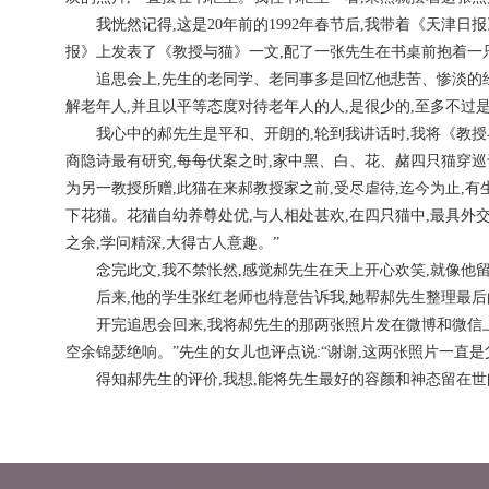
我恍然记得,这是20年前的1992年春节后,我带着《天津日
报》上发表了《教授与猫》一文,配了一张先生在书桌前抱着一
追思会上,先生的老同学、老同事多是回忆他悲苦、惨淡的经历。
解老年人,并且以平等态度对待老年人的人,是很少的,至多不过
我心中的郝先生是平和、开朗的,轮到我讲话时,我将《教授与
商隐诗最有研究,每每伏案之时,家中黑、白、花、赭四只猫穿巡
为另一教授所赠,此猫在来郝教授家之前,受尽虐待,迄今为止,有
下花猫。花猫自幼养尊处优,与人相处甚欢,在四只猫中,最具外
之余,学问精深,大得古人意趣。”
念完此文,我不禁怅然,感觉郝先生在天上开心欢笑,就像他
后来,他的学生张红老师也特意告诉我,她帮郝先生整理最后的书
开完追思会回来,我将郝先生的那两张照片发在微博和微信上,
空余锦瑟绝响。”先生的女儿也评点说:“谢谢,这两张照片一直是
得知郝先生的评价,我想,能将先生最好的容颜和神态留在世