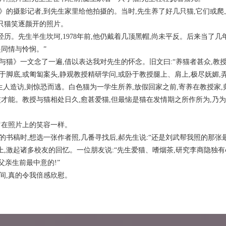
报》的摄影记者,到先生家里给他拍摄的。当时,先生养了好几只猫,它们或爬
只猫笑逐颜开的照片。
先生半生坎坷,1978年前,他仍戴着几顶黑帽,尚未平反。后来当了几年
是同情与怜悯。”
猫》一文念了一遍,借以表达我对先生的怀念。旧文曰:“养猫者甚众,教授
于脚底,或匍匐案头,静观教授精研学问,或卧于教授腿上、肩上,极尽妩媚
生人造访,则惊恐而逃。白色猫为一学生所养,放假回家之前,寄养在教授家
交才能。教授与猫相处日久,愈甚爱猫,但最恼是猫在发情期之所作所为,乃为
留在照片上的笑容一样。
稿时,想选一张作者照,几番寻找后,郝先生说:“还是刘武帮我照的那张
激起诸多校友的回忆。一位朋友说:“先生爱猫、嗜烟茶,研究李商隐独有
父亲生前最中意的!”
间,真的令我倍感欣慰。