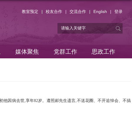
教室预定
校友合作
交流合作
English
登录
|
|
|
|
息
媒体聚焦
党群工作
思政工作
初他因病去世,享年82岁。遵照郝先生遗言,不送花圈、不开追悼会、不搞