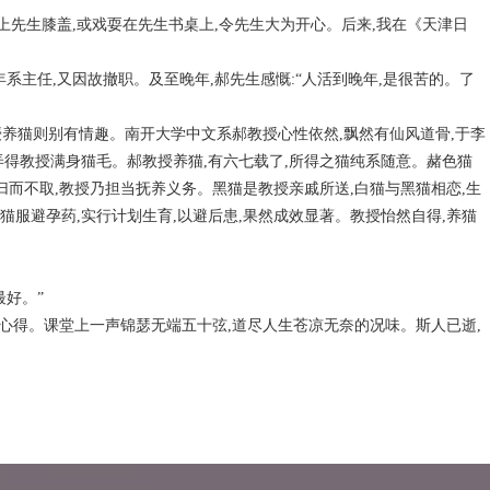
上先生膝盖,或戏耍在先生书桌上,令先生大为开心。后来,我在《天津日
系主任,又因故撤职。及至晚年,郝先生感慨:“人活到晚年,是很苦的。了
养猫则别有情趣。南开大学中文系郝教授心性依然,飘然有仙风道骨,于李
,弄得教授满身猫毛。郝教授养猫,有六七载了,所得之猫纯系随意。赭色猫
,归而不取,教授乃担当抚养义务。黑猫是教授亲戚所送,白猫与黑猫相恋,生
猫服避孕药,实行计划生育,以避后患,果然成效显著。教授怡然自得,养猫
最好。”
心得。课堂上一声锦瑟无端五十弦,道尽人生苍凉无奈的况味。斯人已逝,