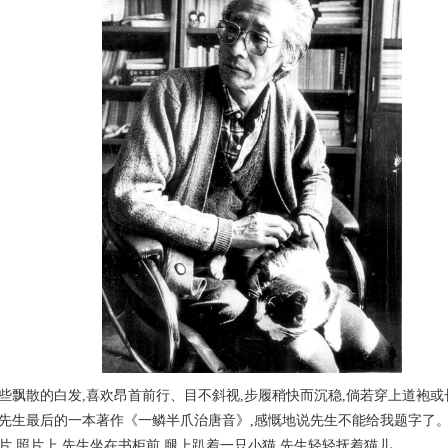
些飘散的白发,喜欢昂首前行、目不斜视,步履稍快而沉稳,倘若穿上道袍或
生最后的一本著作《一鳞半爪治唐音》,感慨地说先生不能给我题字了。
片,照片上,先生坐在书柜前,腿上趴着一只小猫,先生轻轻抚着猫儿。