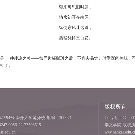
朝来每思旧时颜，
情窦初开在南园。
纵使东风迷远道，
濡翰犹怀三百篇。
在是 一种凄凉之美——如同齿摇鬓斑之后，不宜去品尝儿时垂涎的美味，
休”了。
版权所有
94号 南开大学范孙楼 邮编：300071
Copyright © 2001
8247 0086-22-23503515
学文学院 版权
i.edu.cn
wxy.nankai.edu.c