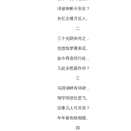
泽披绛帐今安在？
长忆主楼月近人。
二
三十光阴奈何之，
也曾惊梦雁来迟。
如今再造经行处，
几处乡愁题作诗？
三
马蹄湖畔有诗碑，
翔宇同侪壮思飞。
旧事几人可共语？
年年春色暗相随。
四