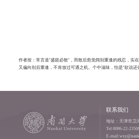
作者按：常言道“盛筵必散”，而散后愈觉阔别重逢的残忍，实
又偏向别后重逢，不肯放过可遇之机。个中滋味，怕是“欲说还
联系我们
地址：天津市卫津路
Tel:0086-22-2350
E-mail:wxy@nanka