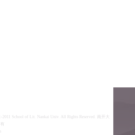
-2011 School of Lit. Nankai Univ. All Rights Reserved. 南开大
所有
n