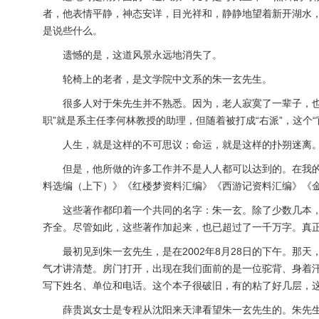
者，他表情平静，神态安详，目光祥和，静静地望着新开湖水
是说些什么。
遗憾的是，这道风景永远地消失了。
轮椅上的老者，是文学院中文系的朱一玄先生。
很多人对于朱先生并不熟悉。因为，老人寂寞了一辈子，也忍
职”就是系主任李何林教授的助理，但随着被打成“右派”，这
人生，就是这样的不可思议；命运，就是这样的扑朔迷离
但是，他所做的许多工作并不是人人都可以达到的。在我的藏
料选编（上下）》《红楼梦资料汇编》《西游记资料汇编》《
这些著作都印着一个共同的名字：朱一玄。除了少数几本，大
齐全。尽管如此，这些著作加起来，也已超过了一千万字。真
最初见到朱一玄先生，是在2002年8月28日的下午。那天
气才讲清楚。房门打开，出现在我们面前的是一位驼背、身着
写下姓名、单位和电话。这个本子很破旧，有的粘了好几层，
薛贵岚女士是专程从沈阳来天津看望朱一玄先生的。朱先生很