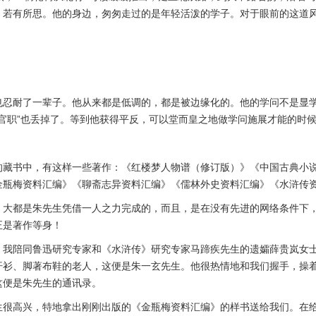
，若有所思。他的身边，匆匆走过的是年轻活泼的学子。对于眼前的这道
耐了一辈子。他从来都是低调的，都是被边缘化的。他的学问不是显学，
个“官职”也丢掉了。等到他获得平反，可以堂而皇之地做学问施展才能的时
。
书中，有这样一些著作：《红楼梦人物谱（修订版）》《中国古典小说
金瓶梅资料汇编》《聊斋志异资料汇编》《儒林外史资料汇编》《水浒传
都是朱先生凭借一人之力完成的，而且，是在没有先进的网络条件下，
正是著作等身！
，我陪同鲁迅研究专家和《水浒传》研究专家马蹄疾先生的遗孀薛贵岚女
汗衫、脚著布鞋的老人，这便是朱一玄先生。他很热情地和我们握手，操
这便是朱先生的通讯录。
高兴，特地拿出刚刚出版的《金瓶梅资料汇编》的样书送给我们。在给我