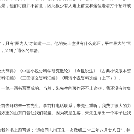
风景，他们可能并不留意，因此很少有人走上前去和这位老者打个招呼或
只有“圈内人”才知道一二。他的头上也没有什么光环，平生最大的“官
候，又到了退休的年龄。
大辞典》《中国小说史料学研究散论》《今世说注》《古典小说版本资
资料汇编》《三国演义资料汇编》《明清小说资料选编（上下）》。
一笔一画书写而成的。当然，朱先生的著作还不止这些，我还没有收集
士前去拜访朱一玄先生。事前打电话联系，朱先生重听，我费了很大的力
着浓重的山东口音让我们就坐。因为我是生客，朱先生拿出一个本子让我
的书上题写道：“运峰同志指正朱一玄敬赠二○○二年八月廿八日”，并