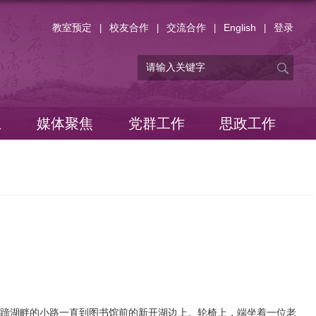
教室预定
校友合作
交流合作
English
登录
|
|
|
|
息
媒体聚焦
党群工作
思政工作
蹄湖畔的小路一直到图书馆前的新开湖边上。轮椅上，端坐着一位老