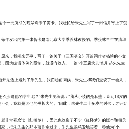
这个一无所成的晚辈寄来了贺卡。我赶忙给朱先生写了一封信并寄上了贺
每年发出的第一张贺卡是给北京大学季羡林教授的。季羡林早年在清华
。原来，我闲来无事，写了一篇关于《三国演义》开篇词作者杨慎的小文
，因为编辑体例的限制，就没有收入。一篇“小豆腐块儿”也引起朱先生
新开湖边上遇到了朱先生，我们趋前问候，朱先生和我们交谈了一会儿，
会是他的学生呢？”朱先生笑着说：“我从小读的是私塾，直到18岁的
不会，我就是读他的书长大的。”因此，朱先生二十多岁的时候，才开始
就非常喜欢读《红楼梦》，因此也收集了不少《红楼梦》的版本和相关
家，把朱先生的那本著作拿过来，朱先生很慈爱地笑着，称他为“小