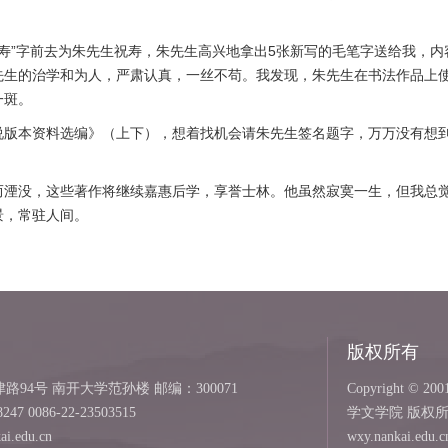
”字前去为朱先生祝寿，朱先生高兴地拿出5张新写的毛笔字送给我，内
先生的治学和为人，严肃认真，一丝不苟。我发现，朱先生在书法作品上
一斑。
资料选编》（上下），想着找机会请朱先生签名题字，万万没有想到，朱先
没，这些著作将继续嘉惠后学，享誉士林。他虽然寂寞一生，但我总觉
景，常驻人间。
版权所有
94号 南开大学范孙楼 邮编：300071
Copyright © 2001
8247 0086-22-23503515
学文学院 版权
i.edu.cn
wxy.nankai.edu.c