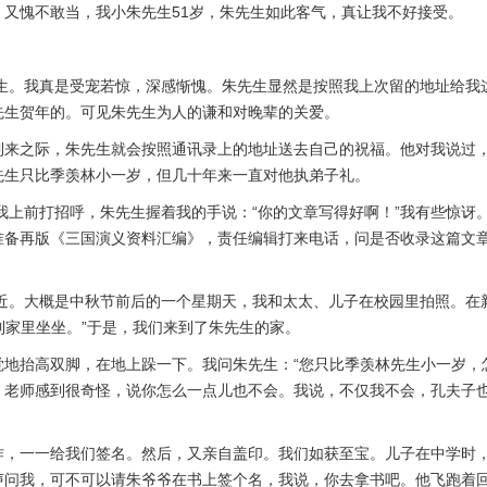
又愧不敢当，我小朱先生51岁，朱先生如此客气，真让我不好接受。
生。我真是受宠若惊，深感惭愧。朱先生显然是按照我上次留的地址给我
先生贺年的。可见朱先生为人的谦和对晚辈的关爱。
之际，朱先生就会按照通讯录上的地址送去自己的祝福。他对我说过，
先生只比季羡林小一岁，但几十年来一直对他执弟子礼。
上前打招呼，朱先生握着我的手说：“你的文章写得好啊！”我有些惊讶
备再版《三国演义资料汇编》，责任编辑打来电话，问是否收录这篇文章
近。大概是中秋节前后的一个星期天，我和太太、儿子在校园里拍照。在
到家里坐坐。”于是，我们来到了朱先生的家。
抬高双脚，在地上跺一下。我问朱先生：“您只比季羡林先生小一岁，怎么
，老师感到很奇怪，说你怎么一点儿也不会。我说，不仅我不会，孔夫子也
一一给我们签名。然后，又亲自盖印。我们如获至宝。儿子在中学时，
声问我，可不可以请朱爷爷在书上签个名，我说，你去拿书吧。他飞跑着回