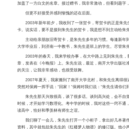
加盖了一方白文的名章。接过赠书，我非常激动，但看到题字，
但更不好接受并感到惭愧的还在后面。
2003年新年前夕，我收到了一张贺卡，寄贺卡的正是朱先
卡。说实话，要不是接到朱先生的贺卡，我是想不到主动给朱
主动给亲朋故旧寄贺卡，是朱先生多年的习惯。每逢新年到来
大学毕业后，到济南一中教书，朱先生是班上的学生。尽管朱
2003年的春天，我来学校办事，在大中路上见到朱先生，我
章，发表在《今晚报》上。朱先生说，最近，南开大学出版社准
的关注，让我非常感动，也很受鼓舞。
2007年夏天，我家搬到了南开大学北村，和朱先生离得很
突然对保姆一挥手说：“回家！”保姆对我们说：“朱先生请你们
朱先生那天兴致很高，谈了很多话。谈到高兴处，会不自觉地
时候，才开始学习数理化。考中学的时候，我对这些一窍不通
读高中，恰好和季羡林有师生之谊。
我们聊了一会儿，朱先生打开一个小柜子，拿出好几本著作，
资料，其中就包括朱先生的《红楼梦人物谱》的修订版。他小