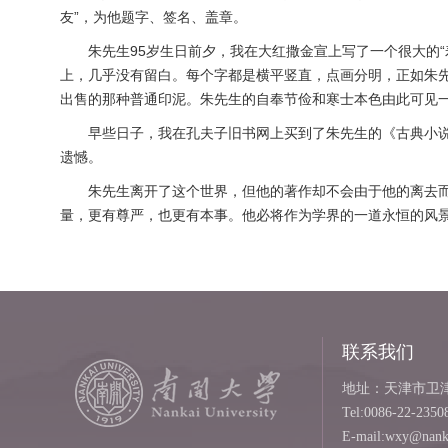
友”，为他题字、签名、盖章。
朱先生95岁生日前夕，我在大红撒金宣上写了一个很大的“寿
上，几乎没有留白。每个字都是横平竖直，点画分明，正如朱
出售的那种普通印泥。朱先生的自奉节俭和寒士本色由此可见
早些日子，我在孔夫子旧书网上买到了朱先生的《古典小说版本
遗憾。
朱先生离开了这个世界，但他的著作却不会由于他的离去而湮
量，更有尊严，也更有本事。他必将作为学界的一道永恒的风
联系我们
地址：天津市卫津路
Tel:0086-22-2350
E-mail:wxy@nanka