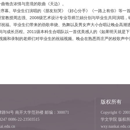
一曲饱含浓情与意境的歌曲《天边》。
开序幕。毕业生们演唱的《朋友别哭》《好心分手》《一路上有你》等一
室教授周志强、2008级艺术设计专业导师兰娟分别与毕业生共同演唱，
祝福。毕业生们带来的劲歌串烧、热舞以及男女声大小合唱让晚会高潮迭起。
间与成长历程。2011级本科生合唱队以一首优美感人的《如果明天就是
念视频和录制的老师们对毕业生的祝福视频。晚会在熟悉而庄严的校歌声中
版权所有
94号 南开大学范孙楼 邮编：300071
Copyright © 2001
8247 0086-22-23503515
学文学院 版权
i.edu.cn
wxy.nankai.edu.c