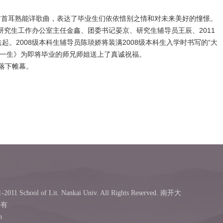
首首耳熟能详歌曲，表达了毕业生们依依惜别之情和对未来美好的憧憬。
研究生工作办公室主任金鑫、团委书记晏京、研究生辅导员王辰、2011
2008级本科生辅导员陈琰娇将装满2008级本科生入学时书写的“大
下一生》为即将毕业的师兄师姐送上了真诚祝福。
落下帷幕。
-2011 School of Lit. Nankai Univ. All Rights Reserved. 南开大
所有
n